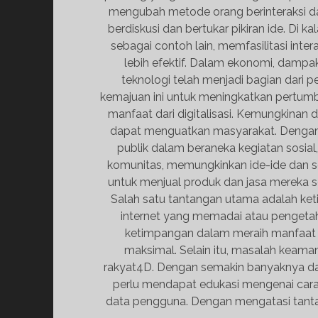
mengubah metode orang berinteraksi dan
berdiskusi dan bertukar pikiran ide. Di 
sebagai contoh lain, memfasilitasi inte
lebih efektif. Dalam ekonomi, dampak
teknologi telah menjadi bagian dar
kemajuan ini untuk meningkatkan pertumb
manfaat dari digitalisasi. Kemungkinan
dapat menguatkan masyarakat. Dengan a
publik dalam beraneka kegiatan sosial
komunitas, memungkinkan ide-ide dan so
untuk menjual produk dan jasa mereka se
Salah satu tantangan utama adalah ket
internet yang memadai atau pengetah
ketimpangan dalam meraih manfaat d
maksimal. Selain itu, masalah keama
rakyat4D. Dengan semakin banyaknya data
perlu mendapat edukasi mengenai car
data pengguna. Dengan mengatasi tantang