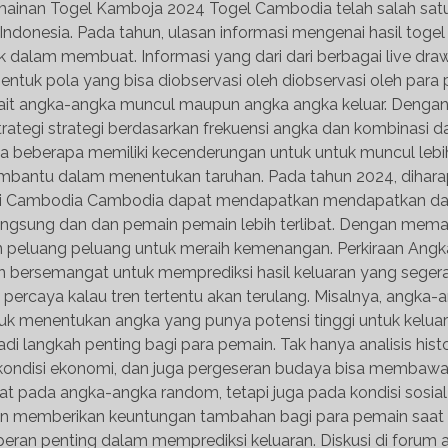
rmainan Togel Kamboja 2024 Togel Cambodia telah salah satu
Indonesia. Pada tahun, ulasan informasi mengenai hasil tog
 dalam membuat. Informasi yang dari dari berbagai live d
ntuk pola yang bisa diobservasi oleh diobservasi oleh para 
kait angka-angka muncul maupun angka angka keluar. Denga
trategi strategi berdasarkan frekuensi angka dan kombinasi da
pa beberapa memiliki kecenderungan untuk untuk muncul lebih
ntu dalam menentukan taruhan. Pada tahun 2024, dihara
l di Cambodia Cambodia dapat mendapatkan mendapatkan dat
angsung dan dan pemain pemain lebih terlibat. Dengan mema
 peluang peluang untuk meraih kemenangan. Perkiraan Angk
 bersemangat untuk memprediksi hasil keluaran yang seger
ercaya kalau tren tertentu akan terulang. Misalnya, angka-
ntuk menentukan angka yang punya potensi tinggi untuk keluar
 langkah penting bagi para pemain. Tak hanya analisis histor
 kondisi ekonomi, dan juga pergeseran budaya bisa membawa
kat pada angka-angka random, tetapi juga pada kondisi sos
n memberikan keuntungan tambahan bagi para pemain saat m
 peran penting dalam memprediksi keluaran. Diskusi di forum