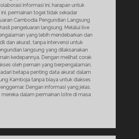
orasi informasi ini, harapan untuk
i, permainan togel tidak sekadar
eluaran Cambodia Pengundian Langsung
sil pengeluaran langsung. Melalui live
 pengalaman yang lebih mendebarkan dan
l dan akurat, tanpa intervensi untuk
ngundian langsung yang dilaksanakan
ermain kedepannya. Dengan melihat corak
iakses oleh pemain yang berpengalaman,
yadari betapa penting data akurat dalam
sung Kamboja tanpa biaya untuk diakses
penggemar. Dengan informasi yang jelas,
 mereka dalam permainan lotre di masa