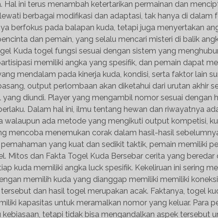
a. Hal ini terus menambah ketertarikan permainan dan menc
lewati berbagai modifikasi dan adaptasi, tak hanya di dalam
anya berfokus pada balapan kuda, tetapi juga menyertakan ang
ncinta dan pemain, yang selalu mencari misteri di balik ang
gel Kuda togel fungsi sesuai dengan sistem yang menghubu
artisipasi memiliki angka yang spesifik, dan pemain dapat 
 yang mendalam pada kinerja kuda, kondisi, serta faktor lai
sang, output perlombaan akan diketahui dari urutan akhir se
l yang diundi. Player yang mengambil nomor sesuai dengan 
erlaku. Dalam hal ini, ilmu tentang hewan dan riwayatnya ad
wa walaupun ada metode yang mengikuti output kompetisi, k
ng mencoba menemukan corak dalam hasil-hasil sebelumnya, 
pemahaman yang kuat dan sedikit taktik, pemain memiliki p
. Mitos dan Fakta Togel Kuda Bersebar cerita yang beredar 
iap kuda memiliki angka luck spesifik. Kekeliruan ini serin
an memilih kuda yang dianggap memiliki memiliki koneksi 
ersebut dan hasil togel merupakan acak. Faktanya, togel k
iliki kapasitas untuk meramalkan nomor yang keluar. Para 
tau kebiasaan, tetapi tidak bisa mengandalkan aspek tersebu