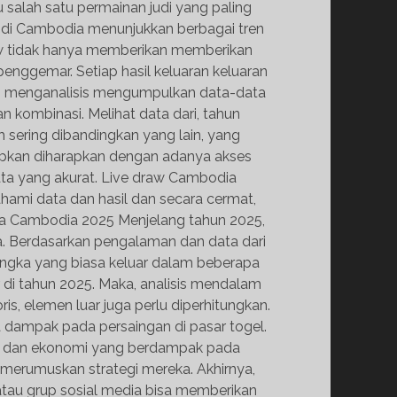
 salah satu permainan judi yang paling
el di Cambodia menunjukkan berbagai tren
raw tidak hanya memberikan memberikan
penggemar. Setiap hasil keluaran keluaran
n menganalisis mengumpulkan data-data
n kombinasi. Melihat data dari, tahun
 sering dibandingkan yang lain, yang
pkan diharapkan dengan adanya akses
a yang akurat. Live draw Cambodia
hami data dan hasil dan secara cermat,
a Cambodia 2025 Menjelang tahun 2025,
a. Berdasarkan pengalaman dan data dari
angka yang biasa keluar dalam beberapa
 di tahun 2025. Maka, analisis mendalam
is, elemen luar juga perlu diperhitungkan.
 dampak pada persaingan di pasar togel.
ial dan ekonomi yang berdampak pada
erumuskan strategi mereka. Akhirnya,
 atau grup sosial media bisa memberikan