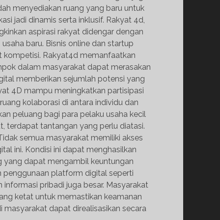
sudah menyediakan ruang yang baru untuk
i jadi dinamis serta inklusif. Rakyat 4d,
ngkinkan aspirasi rakyat didengar dengan
usaha baru. Bisnis online dan startup
at kompetisi. Rakyat4d memanfaatkan
elompok dalam masyarakat dapat merasakan
igital memberikan sejumlah potensi yang
kyat 4D mampu meningkatkan partisipasi
uang kolaborasi di antara individu dan
an peluang bagi para pelaku usaha kecil
, terdapat tantangan yang perlu diatasi.
 Tidak semua masyarakat memiliki akses
 ini. Kondisi ini dapat menghasilkan
ng yang dapat mengambil keuntungan
 penggunaan platform digital seperti
informasi pribadi juga besar. Masyarakat
yang ketat untuk memastikan keamanan
i masyarakat dapat direalisasikan secara