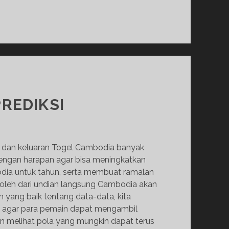
PREDIKSI
ta dan keluaran Togel Cambodia banyak
engan harapan agar bisa meningkatkan
dia untuk tahun, serta membuat ramalan
roleh dari undian langsung Cambodia akan
 yang baik tentang data-data, kita
 agar para pemain dapat mengambil
dan melihat pola yang mungkin dapat terus