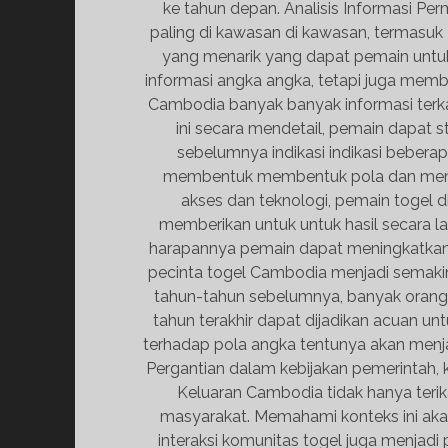
ke tahun depan. Analisis Informasi Pe
paling di kawasan di kawasan, termasuk 
yang menarik yang dapat pemain untuk
informasi angka angka, tetapi juga membe
Cambodia banyak banyak informasi ter
ini secara mendetail, pemain dapat s
sebelumnya indikasi indikasi bebera
membentuk membentuk pola dan memba
akses dan teknologi, pemain toge
memberikan untuk untuk hasil secara l
harapannya pemain dapat meningkatkan
pecinta togel Cambodia menjadi semakin
tahun-tahun sebelumnya, banyak orang p
tahun terakhir dapat dijadikan acuan u
terhadap pola angka tentunya akan menjadi
Pergantian dalam kebijakan pemerintah,
Keluaran Cambodia tidak hanya teri
masyarakat. Memahami konteks ini aka
interaksi komunitas togel juga menjadi