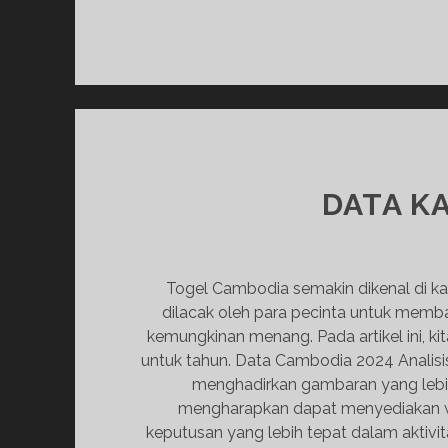
DATA KA
Togel Cambodia semakin dikenal di ka
dilacak oleh para pecinta untuk mem
kemungkinan menang. Pada artikel ini,
untuk tahun. Data Cambodia 2024 Analisi
menghadirkan gambaran yang lebih 
mengharapkan dapat menyediakan w
keputusan yang lebih tepat dalam aktivit