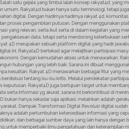
. Salah satu gejala yang timbul ialah konsep rakyat4d, yang
n umum. Rakyat4d bukan hanya satu terminologi, tetapi juga 
an digital. Dengan hadirnya hadirnya rakyat 4d, komunitas
 dan proses pengambilan putusan. Dengan menggunakan platfo
si yang relevan, serta ikut serta di dalam kegiatan yang me
an pengaksesan data, tetapi serta mendorong keterbukaan ser
kyat 4D merupakan sebuah platform digital yang hadir jawab
igital ini, Rakyat4D bertekad agar melejitkan partisipasi ma
an ekonomi. Dengan kemudahan akses untuk menawarkan, Raky
gun hubungan yang lebih baik. Sarana ini dibuat menggun
npa kesulitan. Rakyat 4D menawarkan berbagai fitur yang 
a berdiskusi tentang isu-isu kritis. Melalui pendekatan parti
ses keputusan. Rakyat4D juga bertujuan target untuk memba
ta serta informasi yg akurat, sarana ini berkontribusi di me
 bukan hanya sekadar saja aplikasi, melainkan adalah gera
arakat. Dampak Transformasi Digital Revolusi digital sud
paknya adalah pertumbuhan ketersediaan informasi yang cepat 
ndidikan, dan berbagai sumber daya yang lain hanya dengan 
ng untuk memperbaiki ilmu pengetahuan dan keterampilan mere