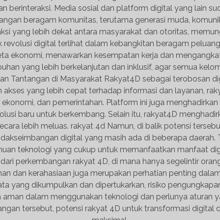
 berinteraksi. Media sosial dan platform digital yang lain 
kalangan beragam komunitas, terutama generasi muda, komunikas
raksi yang lebih dekat antara masyarakat dan otoritas, memu
 revolusi digital terlihat dalam kebangkitan beragam peluang 
i peta ekonomi, menawarkan kesempatan kerja dan mengangk
uhan yang lebih berkelanjutan dan inklusif, agar semua k
 dan Tantangan di Masyarakat Rakyat4D sebagai terobosan d
kses yang lebih cepat terhadap informasi dan layanan, ra
, ekonomi, dan pemerintahan. Platform ini juga menghadirkan r
lusi baru untuk berkembang. Selain itu, rakyat4D menghadirk
cara lebih meluas. rakyat 4d Namun, di balik potensi tersebut
idakseimbangan digital yang masih ada di beberapa daerah.
uan teknologi yang cukup untuk memanfaatkan manfaat digital
ari perkembangan rakyat 4D, di mana hanya segelintir ora
nan dan kerahasiaan juga merupakan perhatian penting dalam
 yang dikumpulkan dan dipertukarkan, risiko pengungkapan 
a aman dalam menggunakan teknologi dan perlunya aturan 
an tersebut, potensi rakyat 4D untuk transformasi digital d