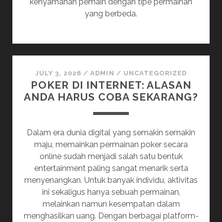
kenyamanan pemain dengan tipe permainan
yang berbeda.
JULY 3, 2026
/
ADMIN
/
UNCATEGORIZED
POKER DI INTERNET: ALASAN
ANDA HARUS COBA SEKARANG?
Dalam era dunia digital yang semakin semakin
maju, memainkan permainan poker secara
online sudah menjadi salah satu bentuk
entertainment paling sangat menarik serta
menyenangkan. Untuk banyak individu, aktivitas
ini sekaligus hanya sebuah permainan,
melainkan namun kesempatan dalam
menghasilkan uang. Dengan berbagai platform-