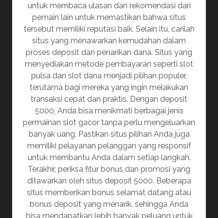
untuk membaca ulasan dan rekomendasi dari
pemain lain untuk memastikan bahwa situs
tersebut memiliki reputasi baik. Selain itu, carilah
situs yang menawarkan kemudahan dalam
proses deposit dan penarikan dana. Situs yang
menyediakan metode pembayaran seperti slot
pulsa dan slot dana menjadi pilihan populer,
terutama bagi mereka yang ingin melakukan
transaksi cepat dan praktis. Dengan deposit
5000, Anda bisa menikmati berbagai jenis
permainan slot gacor tanpa perlu mengeluarkan
banyak uang. Pastikan situs pilihan Anda juga
memiliki pelayanan pelanggan yang responsif
untuk membantu Anda dalam setiap langkah.
Terakhir, periksa fitur bonus dan promosi yang
ditawarkan oleh situs deposit 5000. Beberapa
situs memberikan bonus selamat datang atau
bonus deposit yang menarik, sehingga Anda
bisa mendapatkan lebih banyak peluang untuk