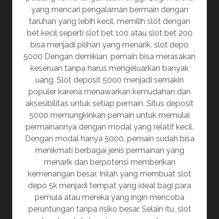
yang mencari pengalaman bermain dengan
taruhan yang lebih kecil, memilih slot dengan
bet kecil seperti slot bet 100 atau slot bet 200
bisa menjadi pilihan yang menarik. slot depo
5000 Dengan demikian, pemain bisa merasakan
keseruan tanpa harus mengeluarkan banyak
uang. Slot deposit 5000 menjadi semakin
populer karena menawarkan kemudahan dan
aksesibilitas untuk setiap pemain. Situs deposit
5000 memungkinkan pemain untuk memulai
permainannya dengan modal yang relatif kecil.
Dengan modal hanya 5000, pemain sudah bisa
menikmati berbagai jenis permainan yang
menarik dan berpotensi memberikan
kemenangan besar. Inilah yang membuat slot
depo 5k menjadi tempat yang ideal bagi para
pemula atau mereka yang ingin mencoba
peruntungan tanpa risiko besar. Selain itu, slot