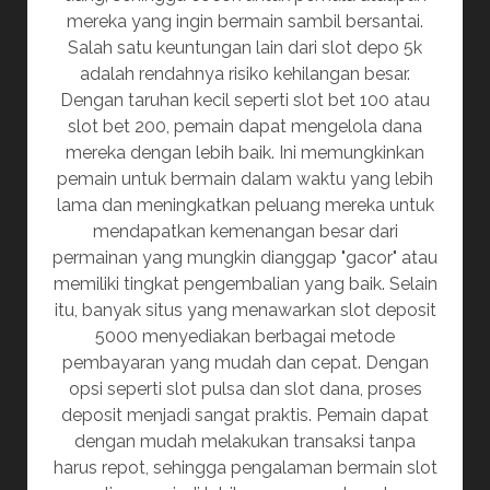
mereka yang ingin bermain sambil bersantai.
Salah satu keuntungan lain dari slot depo 5k
adalah rendahnya risiko kehilangan besar.
Dengan taruhan kecil seperti slot bet 100 atau
slot bet 200, pemain dapat mengelola dana
mereka dengan lebih baik. Ini memungkinkan
pemain untuk bermain dalam waktu yang lebih
lama dan meningkatkan peluang mereka untuk
mendapatkan kemenangan besar dari
permainan yang mungkin dianggap "gacor" atau
memiliki tingkat pengembalian yang baik. Selain
itu, banyak situs yang menawarkan slot deposit
5000 menyediakan berbagai metode
pembayaran yang mudah dan cepat. Dengan
opsi seperti slot pulsa dan slot dana, proses
deposit menjadi sangat praktis. Pemain dapat
dengan mudah melakukan transaksi tanpa
harus repot, sehingga pengalaman bermain slot