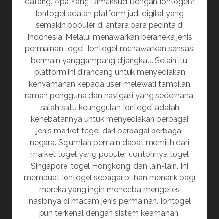
datang. Apa Yang Dimaksud Dengan Iontogel?
Iontogel adalah platform judi digital yang
semakin populer di antara para pecinta di
Indonesia. Melalui menawarkan beraneka jenis
permainan togel, Iontogel menawarkan sensasi
bermain yanggampang dijangkau. Selain itu,
platform ini dirancang untuk menyediakan
kenyamanan kepada user melewati tampilan
ramah pengguna dan navigasi yang sederhana.
salah satu keunggulan Iontogel adalah
kehebatannya untuk menyediakan berbagai
jenis market togel dari berbagai berbagai
negara. Sejumlah pemain dapat memilih dari
market togel yang populer contohnya togel
Singapore, togel Hongkong, dan lain-lain. Ini
membuat Iontogel sebagai pilihan menarik bagi
mereka yang ingin mencoba mengetes
nasibnya di macam jenis permainan. Iontogel
pun terkenal dengan sistem keamanan,