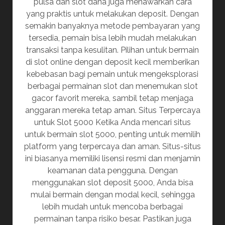
pulsa dan slot dana juga menawarkan cara
yang praktis untuk melakukan deposit. Dengan
semakin banyaknya metode pembayaran yang
tersedia, pemain bisa lebih mudah melakukan
transaksi tanpa kesulitan. Pilihan untuk bermain
di slot online dengan deposit kecil memberikan
kebebasan bagi pemain untuk mengeksplorasi
berbagai permainan slot dan menemukan slot
gacor favorit mereka, sambil tetap menjaga
anggaran mereka tetap aman. Situs Terpercaya
untuk Slot 5000 Ketika Anda mencari situs
untuk bermain slot 5000, penting untuk memilih
platform yang terpercaya dan aman. Situs-situs
ini biasanya memiliki lisensi resmi dan menjamin
keamanan data pengguna. Dengan
menggunakan slot deposit 5000, Anda bisa
mulai bermain dengan modal kecil, sehingga
lebih mudah untuk mencoba berbagai
permainan tanpa risiko besar. Pastikan juga