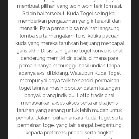
membuat pilihan yang lebih lebih terinformasi.
Selain hal tersebut, Kuda Togel sering kali
memberikan pengalaman yang interaktif dan
menarik. Para pemain bisa melihat langsung
lomba serta mengalami tensi ketika pacuan
kuda yang mereka taruhkan berjuang mencapai
garis akhir. Di sisi lain, game togel konvensional
cenderung memiliki ciri statis, di mana para
pemain hanya menunggu hasil undian tanpa
adanya aksi di bidang. Walaupun Kuda Togel
mempunyai daya tarik tersendiri, permainan
togel lainnya masih populer dalam kalangan
banyak orang individu. Lotto tradisional
menawarkan akses akses serta aneka jenis
taruhan yang senang untuk lebih mudah untuk
pemula. Dalam, pilihan antara Kuda Togel serta
permainan togel yang lain sangat bergantung
kepada preferensi pribadi serta tingkat