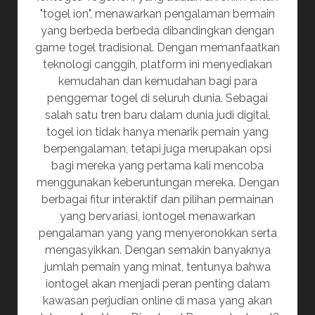
"togel ion", menawarkan pengalaman bermain
yang berbeda berbeda dibandingkan dengan
game togel tradisional. Dengan memanfaatkan
teknologi canggih, platform ini menyediakan
kemudahan dan kemudahan bagi para
penggemar togel di seluruh dunia. Sebagai
salah satu tren baru dalam dunia judi digital,
togel ion tidak hanya menarik pemain yang
berpengalaman, tetapi juga merupakan opsi
bagi mereka yang pertama kali mencoba
menggunakan keberuntungan mereka. Dengan
berbagai fitur interaktif dan pilihan permainan
yang bervariasi, iontogel menawarkan
pengalaman yang yang menyeronokkan serta
mengasyikkan. Dengan semakin banyaknya
jumlah pemain yang minat, tentunya bahwa
iontogel akan menjadi peran penting dalam
kawasan perjudian online di masa yang akan