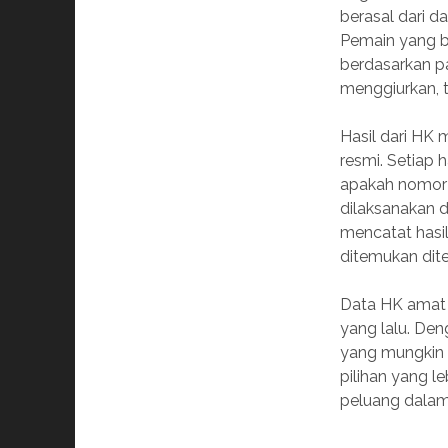
berasal dari 
Pemain yang b
berdasarkan p
menggiurkan, t
Hasil dari HK 
resmi. Setiap h
apakah nomor 
dilaksanakan 
mencatat hasi
ditemukan dite
Data HK amat k
yang lalu. De
yang mungkin
pilihan yang l
peluang dala