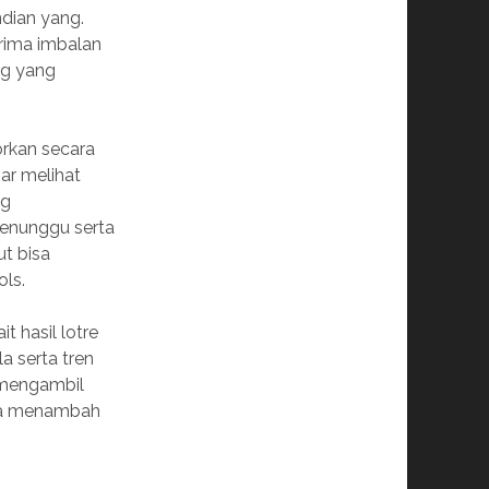
dian yang.
rima imbalan
ng yang
orkan secara
gar melihat
ng
menunggu serta
t bisa
ols.
 hasil lotre
a serta tren
 mengambil
erta menambah