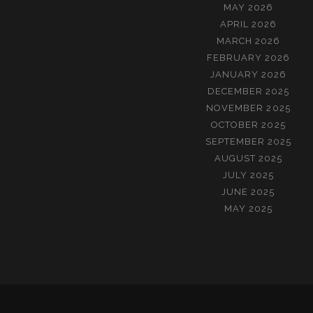
MAY 2026
APRIL 2026
MARCH 2026
FEBRUARY 2026
JANUARY 2026
DECEMBER 2025
NOVEMBER 2025
OCTOBER 2025
SEPTEMBER 2025
AUGUST 2025
JULY 2025
JUNE 2025
MAY 2025