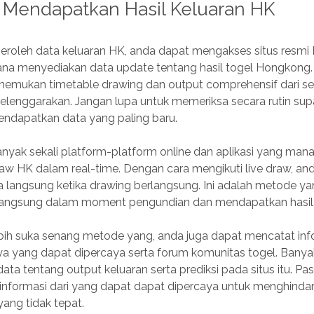
 Mendapatkan Hasil Keluaran HK
oleh data keluaran HK, anda dapat mengakses situs resm
a menyediakan data update tentang hasil togel Hongkong. Di
emukan timetable drawing dan output comprehensif dari set
elenggarakan. Jangan lupa untuk memeriksa secara rutin sup
endapatkan data yang paling baru.
banyak sekali platform-platform online dan aplikasi yang m
raw HK dalam real-time. Dengan cara mengikuti live draw, and
a langsung ketika drawing berlangsung. Ini adalah metode y
t langsung dalam moment pengundian dan mendapatkan hasil
ebih suka senang metode yang, anda juga dapat mencatat inf
ya yang dapat dipercaya serta forum komunitas togel. Bany
data tentang output keluaran serta prediksi pada situs itu. Pas
nformasi dari yang dapat dapat dipercaya untuk menghindar
yang tidak tepat.