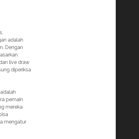
s,
gan adalah
im. Dengan
dasarkan
dan live draw
ung diperiksa
l adalah
ara pemain
ang mereka
bisa
ada mengatur