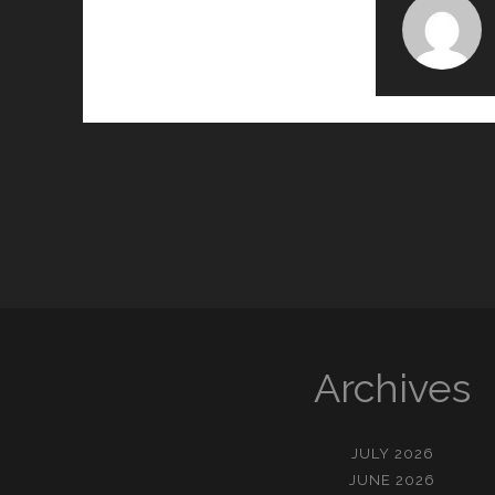
Archives
JULY 2026
JUNE 2026