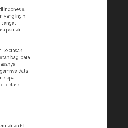
i Indonesia.
n yang ingin
K sangat
ara pemain
 kejelasan
atan bagi para
wasanya
agamnya data
an dapat
 di dalam
ermainan ini