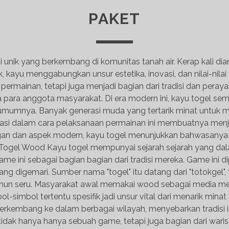
PAKET
si unik yang berkembang di komunitas tanah air. Kerap kali d
 kayu menggabungkan unsur estetika, inovasi, dan nilai-nila
 permainan, tetapi juga menjadi bagian dari tradisi dan per
para anggota masyarakat. Di era modern ini, kayu togel sema
umumnya. Banyak generasi muda yang tertarik minat untuk mem
asi dalam cara pelaksanaan permainan ini membuatnya menj
n dan aspek modern, kayu togel menunjukkan bahwasanya di
Togel Wood Kayu togel mempunyai sejarah sejarah yang dala
e ini sebagai bagian bagian dari tradisi mereka. Game ini di
ang digemari. Sumber nama "togel" itu datang dari "totokgel",
un seru. Masyarakat awal memakai wood sebagai media medi
bol-simbol tertentu spesifik jadi unsur vital dari menarik min
erkembang ke dalam berbagai wilayah, menyebarkan tradisi ini
ak hanya hanya sebuah game, tetapi juga bagian dari war