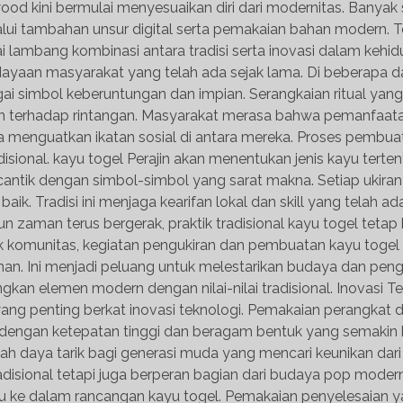
od kini bermulai menyesuaikan diri dari modernitas. Banyak s
i tambahan unsur digital serta pemakaian bahan modern. Te
i lambang kombinasi antara tradisi serta inovasi dalam kehi
udayaan masyarakat yang telah ada sejak lama. Di beberapa d
 simbol keberuntungan dan impian. Serangkaian ritual yang 
n terhadap rintangan. Masyarakat merasa bahwa pemanfaatan k
ga menguatkan ikatan sosial di antara mereka. Proses pembua
onal. kayu togel Perajin akan menentukan jenis kayu tertent
ik dengan simbol-simbol yang sarat makna. Setiap ukiran d
k. Tradisi ini menjaga kearifan lokal dan skill yang telah 
n zaman terus bergerak, praktik tradisional kayu togel tetap
 komunitas, kegiatan pengukiran dan pembuatan kayu togel
aman. Ini menjadi peluang untuk melestarikan budaya dan p
an elemen modern dengan nilai-nilai tradisional. Inovasi Ter
yang penting berkat inovasi teknologi. Pemakaian perangkat 
dengan ketepatan tinggi dan beragam bentuk yang semakin 
h daya tarik bagi generasi muda yang mencari keunikan dari k
disional tetapi juga berperan bagian dari budaya pop modern. 
 ke dalam rancangan kayu togel. Pemakaian penyelesaian y