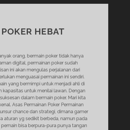
 POKER HEBAT
banyak orang, bermain poker tidak hanya
aman digital, permainan poker sudah
an ini akan mengulas perjalanan dari
lukan menguasai permainan ini sendiri.
in yang bermimpi untuk menjadi ahli di
n kapasitas untuk menilai lawan. Dengan
suksesan dalam bermain poker. Mari kita
kenal. Asas Permainan Poker Permainan
unsur chance dan strategi, dimana gamer
ya aturan yg sedikit berbeda, namun pada
na pemain bisa berpura-pura punya tangan