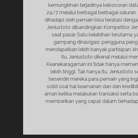
kemungkinan terjadinya kebocoran data
24/7 melalui berbagai berbagai saluran,
dihadapi oleh pemain bisa teratasi den
Jeniustoto dibandingkan Kompetitor Je
saat pasar. Satu kelebihan terutama 
gampang dinavigasi, pengguna pengg
mendapatkan lebih banyak partisipan, kh
itu, Jeniustoto dikenal melalui 
Keanekaragaman ini tidak hanya memenu
lebih tinggi. Tak hanya itu, Jeniusto
tersendiri mereka para pemain yang ing
solid soal hal keamanan dan dan kredibi
aman ketika melakukan transaksi serta be
memberikan yang cepat dalam terhadap m