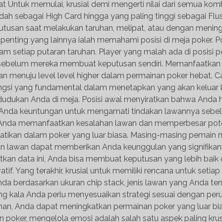
ebat Untuk memulai, krusial demi mengerti nilai dari semua k
dah sebagai High Card hingga yang paling tinggi sebagai Flu
san saat melakukan taruhan, melipat, atau dengan meningka
 penting yang lainnya ialah memahami posisi di meja poker. 
 setiap putaran taruhan. Player yang malah ada di posisi po
 sebelum mereka membuat keputusan sendiri. Memanfaatkan po
an menuju level level higher dalam permainan poker hebat. 
fungsi yang fundamental dalam menetapkan yang akan keluar ke
dudukan Anda di meja. Posisi awal menyiratkan bahwa Anda har
Anda keuntungan untuk mengamati tindakan lawannya sebe
Anda memanfaatkan kesalahan lawan dan memperbesar pote
hatikan dalam poker yang luar biasa. Masing-masing pemain m
 lawan dapat memberikan Anda keunggulan yang signifikan. 
kan data ini, Anda bisa membuat keputusan yang lebih bai
tif. Yang terakhir, krusial untuk memiliki rencana untuk setiap
nda berdasarkan ukuran chip stack, jenis lawan yang Anda t
dang kala Anda perlu menyesuaikan strategi sesuai dengan p
nan, Anda dapat meningkatkan permainan poker yang luar bia
 poker, mengelola emosi adalah salah satu aspek paling krusi