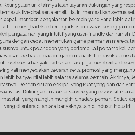
. Keunggulan unik lainnya ialah layanan dukungan yang res
 termasuk live chat serta email. Hal ini memastikan semua 
gan cepat, memberi pengalaman bermain yang yang lebih op
niustoto menghadirkan berbagai keistimewaan sehingga mem
yakni pengalaman yang intuitif yang user-friendly dan ramah
una dengan cepat menemukan game permainan mereka tanpa 
ususnya untuk pelanggan yang pertama kali pertama kali peru
menawarkan berbagai macam game menarik, termasuk game digit
hi preferensi banyak partisipan, tapi juga memberikan ke
to sering kali menyediakan tawaran serta promosi yang meng
in lebih banyak nilai lebih selama selama bermain. Akhirnya, 
litasnya. Dengan sistem enkripsi yang kuat yang dan dan veri
raktivitas. Dukungan customer service yang responsif menjadi
asalah yang mungkin mungkin dihadapi pemain. Setiap aspe
yang di antara di antara banyaknya lain di industri industri.