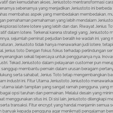
novatif dan kemudahan akses, Jeniustoto mentransformasi c
benarnya sebenarnya yang menjadikan Jeniustoto ini berbeda 
embahas membahas aspek yang membedakan membedakan, mulai
engan pemahaman pemahaman yang lebih mendalam Jeniustot
plorasi lotere lotere yang lebih dan dan. Riwayat Jenius To
atif dalam lotere. Terkenal karena strategi yang, Jeniusto
annya, sejumlah peminat perjudian beralih ke wadah ini, y
turan, Jeniustoto tidak hanya menawarkan judi lotere, teta
. jenius toto Dengan fokus fokus terhadap perlindungan se
yenangkan sekali tepercaya untuk penggunanya nya. Inovasi 
stri. Tekad Jeniustoto dalam pelayanan customer pun meru
aik sanggup membantu pemain dalam urusan beragam pertany
kung serta sahabat, Jenius Toto tetap mengembangkan bas
m industri ini. Fitur Utama Jeniustoto Jeniustoto menawark
itur utama ialah tampilan yang sangat ramah pengguna, ya
gai opsi taruhan dan permainan. Melalui desain yang minima
 menggunakan situs ini. Di sisi lain, jeniustoto dilengkap
 serta transaksi. Fitur encrypt yang handal menjamin semua s
ih banyak kepada pengguna agar menikmati pengalaman be