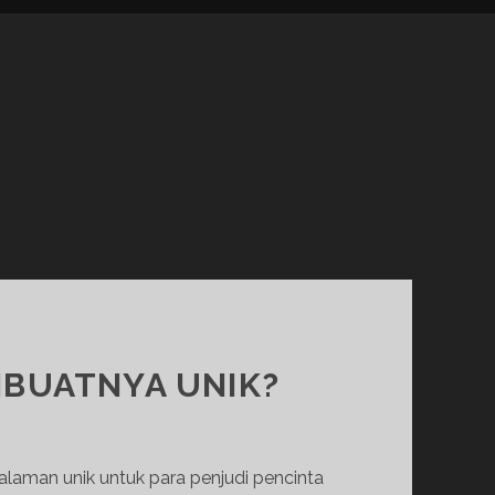
MBUATNYA UNIK?
alaman unik untuk para penjudi pencinta