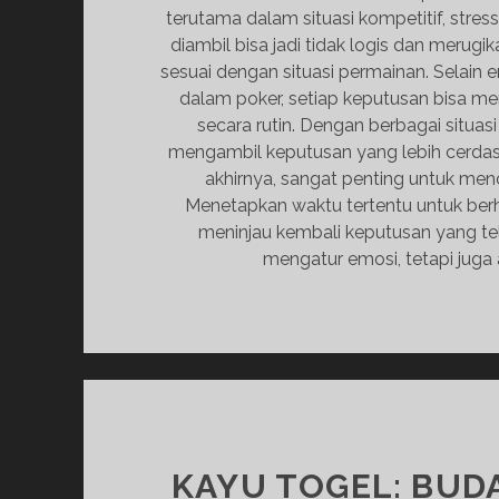
terutama dalam situasi kompetitif, stres
diambil bisa jadi tidak logis dan merug
sesuai dengan situasi permainan. Selain
dalam poker, setiap keputusan bisa me
secara rutin. Dengan berbagai situas
mengambil keputusan yang lebih cerdas.
akhirnya, sangat penting untuk menc
Menetapkan waktu tertentu untuk berh
meninjau kembali keputusan yang tel
mengatur emosi, tetapi jug
KAYU TOGEL: BUD