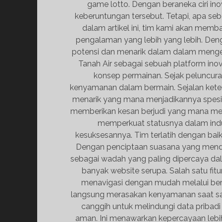
game lotto. Dengan beraneka ciri i
keberuntungan tersebut. Tetapi, apa se
dalam artikel ini, tim kami akan m
pengalaman yang lebih yang lebih. D
potensi dan menarik dalam dalam mengeks
Tanah Air sebagai sebuah platform inov
konsep permainan. Sejak peluncur
kenyamanan dalam bermain. Sejalan ketera
menarik yang mana menjadikannya spesial
memberikan kesan berjudi yang mana men
memperkuat statusnya dalam indu
kesuksesannya. Tim terlatih dengan b
Dengan penciptaan suasana yang mendu
sebagai wadah yang paling dipercaya dala
banyak website serupa. Salah satu f
menavigasi dengan mudah melalui berba
langsung merasakan kenyamanan saat saat
canggih untuk melindungi data pribadi
aman. Ini menawarkan kepercayaan leb