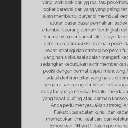
yang lebih baik dari yg realitas. pokerh
poker berawal dari yang yang paling ren
akan membantu player di membuat keputu
aturan dasar dasar permainan, aspek
terlambat seorang pemain bertingkah dalam
karena bisa mengamati aksi player lain
demi memperbaiki skill bermain poker d
hebat, strategi dan strategi berperan 
yang harus dikuasai adalah mengerti ke
sedangkan kedudukan akhir memberikan 
posisi dengan cermat dapat menolong 
adalah keterampilan yang harus diper
kemampuan mengidentifikasi kekurangan
body language mereka. Melalui mendapat
yang tepat bluffing atau bermain konserva
Anda perlu menyesuaikan strategi A
Fleksibilitas adalah kunci, dan ka
memadukan ilmu, keahlian, dan keteku
Emosi dan Pilihan Di dalam permainan