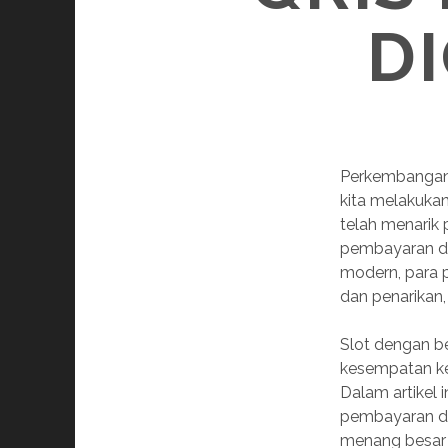
D
Perkembangan 
kita melakukan
telah menarik 
pembayaran di
modern, para
dan penarikan,
Slot dengan be
kesempatan ke
Dalam artikel 
pembayaran di
menang besar 