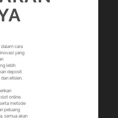
YA
r dalam cara
 inovasi yang
an
ng lebih
kan deposit
dan efisien.
erikan
lot online.
 serta metode
an peluang
ya, semua akan