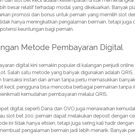
in dari slot bet kecil adalah kesempatan untuk memenangka
bih besar relatif terhadap modal yang dikeluarkan. Banyak pl
rkan promosi dan bonus untuk pemain yang memilih slot de
i tidak hanya meningkatkan pengalaman bermain, tetapi juga 
potensi keuntungan bagi pemain.
ingan Metode Pembayaran Digital
ran digital kini semakin populer di kalangan penjudi online
ot. Salah satu metode yang banyak digunakan adalah QRIS,
transaksi instan dan aman tanpa perlu memasukkan banyak 
t kecil, pengguna bisa mencoba berbagai permainan tanpa ri
menikmati kemudahan pembayaran melalui QRIS.
 dompet digital seperti Dana dan OVO juga menawarkan kemud
atau slot bet 200, pemain dapat melakukan deposit dengan c
de ini tidak hanya efisien, tetapi juga sering kali hadir denga
membuat pengalaman bermain jadi lebih menarik. Banyak p