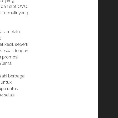
tus yang
, dan slot OVO.
i formulir yang
si melalui
t
kecil, seperti
 sesuai dengan
n promosi
h lama.
jahi berbagai
r untuk
upa untuk
k selalu
!