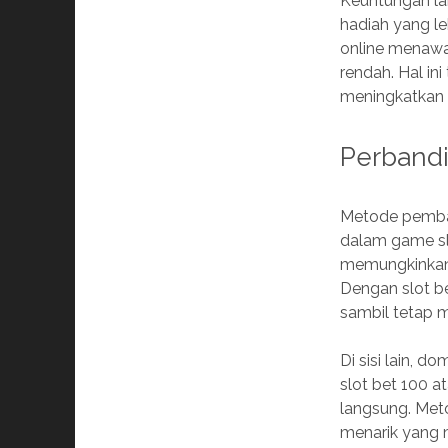
Keuntungan la
hadiah yang le
online menawa
rendah. Hal in
meningkatkan 
Perband
Metode pembaya
dalam game sl
memungkinkan 
Dengan slot be
sambil tetap 
Di sisi lain,
slot bet 100 
langsung. Meto
menarik yang 