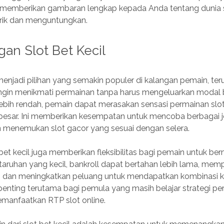
 memberikan gambaran lengkap kepada Anda tentang dunia 
rik dan menguntungkan.
an Slot Bet Kecil
 menjadi pilihan yang semakin populer di kalangan pemain, te
ngin menikmati permainan tanpa harus mengeluarkan modal 
ebih rendah, pemain dapat merasakan sensasi permainan slot 
 besar. Ini memberikan kesempatan untuk mencoba berbagai j
 menemukan slot gacor yang sesuai dengan selera.
t bet kecil juga memberikan fleksibilitas bagi pemain untuk ber
taruhan yang kecil, bankroll dapat bertahan lebih lama, mem
 dan meningkatkan peluang untuk mendapatkan kombinasi 
 penting terutama bagi pemula yang masih belajar strategi p
anfaatkan RTP slot online.