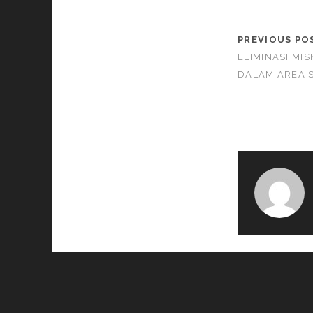
PREVIOUS PO
ELIMINASI MI
DALAM AREA 