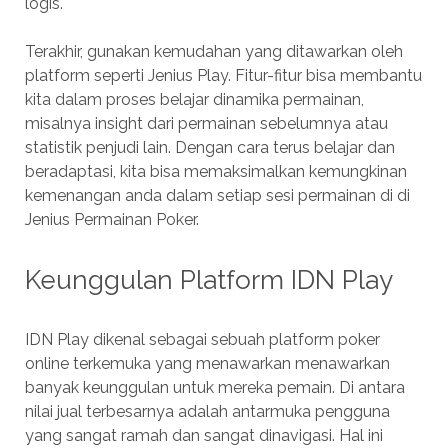
logis.
Terakhir, gunakan kemudahan yang ditawarkan oleh
platform seperti Jenius Play. Fitur-fitur bisa membantu
kita dalam proses belajar dinamika permainan,
misalnya insight dari permainan sebelumnya atau
statistik penjudi lain. Dengan cara terus belajar dan
beradaptasi, kita bisa memaksimalkan kemungkinan
kemenangan anda dalam setiap sesi permainan di di
Jenius Permainan Poker.
Keunggulan Platform IDN Play
IDN Play dikenal sebagai sebuah platform poker
online terkemuka yang menawarkan menawarkan
banyak keunggulan untuk mereka pemain. Di antara
nilai jual terbesarnya adalah antarmuka pengguna
yang sangat ramah dan sangat dinavigasi. Hal ini