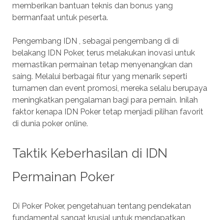
memberikan bantuan teknis dan bonus yang
bermanfaat untuk peserta.
Pengembang IDN , sebagai pengembang di di
belakang IDN Poker, terus melakukan inovasi untuk
memastikan permainan tetap menyenangkan dan
saing. Melalui berbagai fitur yang menarik seperti
turnamen dan event promosi, mereka selalu berupaya
meningkatkan pengalaman bagi para pemain. Inilah
faktor kenapa IDN Poker tetap menjadi pilihan favorit
di dunia poker online.
Taktik Keberhasilan di IDN
Permainan Poker
Di Poker Poker, pengetahuan tentang pendekatan
fundamental sangat krusial untuk mendapatkan