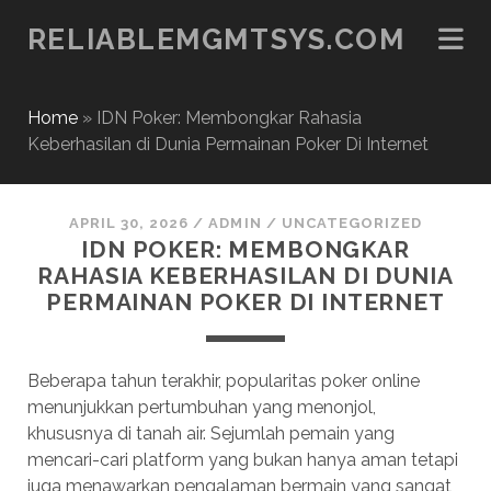
RELIABLEMGMTSYS.COM
Home
»
IDN Poker: Membongkar Rahasia
Keberhasilan di Dunia Permainan Poker Di Internet
APRIL 30, 2026
/
ADMIN
/
UNCATEGORIZED
IDN POKER: MEMBONGKAR
RAHASIA KEBERHASILAN DI DUNIA
PERMAINAN POKER DI INTERNET
Beberapa tahun terakhir, popularitas poker online
menunjukkan pertumbuhan yang menonjol,
khususnya di tanah air. Sejumlah pemain yang
mencari-cari platform yang bukan hanya aman tetapi
juga menawarkan pengalaman bermain yang sangat