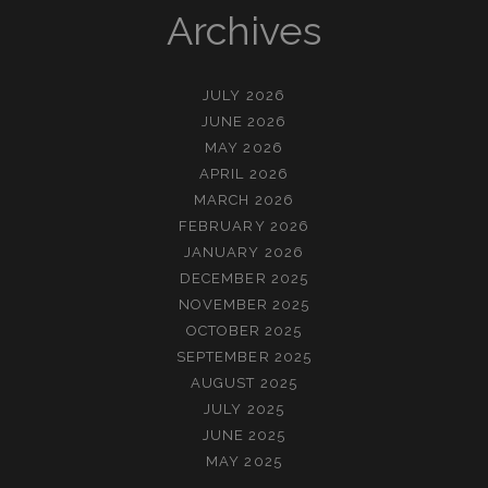
Archives
JULY 2026
JUNE 2026
MAY 2026
APRIL 2026
MARCH 2026
FEBRUARY 2026
JANUARY 2026
DECEMBER 2025
NOVEMBER 2025
OCTOBER 2025
SEPTEMBER 2025
AUGUST 2025
JULY 2025
JUNE 2025
MAY 2025