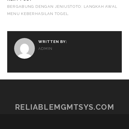
BERGABUNG DENGAN JENIUSTOTO: LANGKAH AWAL
MENU KEBERHASILAN TOGEL.
WRITTEN BY:
ADMIN
RELIABLEMGMTSYS.COM