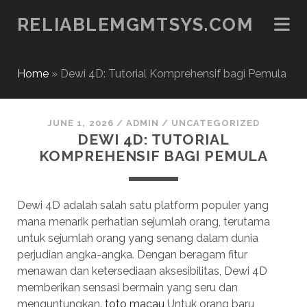
RELIABLEMGMTSYS.COM
Home
»
Dewi 4D: Tutorial Komprehensif bagi Pemula
JUNE 1, 2026
/
ADMIN
/
UNCATEGORIZED
DEWI 4D: TUTORIAL
KOMPREHENSIF BAGI PEMULA
Dewi 4D adalah salah satu platform populer yang
mana menarik perhatian sejumlah orang, terutama
untuk sejumlah orang yang senang dalam dunia
perjudian angka-angka. Dengan beragam fitur
menawan dan ketersediaan aksesibilitas, Dewi 4D
memberikan sensasi bermain yang seru dan
menguntungkan.
toto macau
Untuk orang baru,