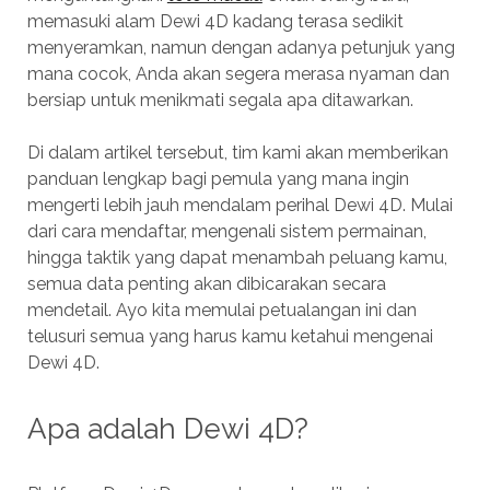
memasuki alam Dewi 4D kadang terasa sedikit
menyeramkan, namun dengan adanya petunjuk yang
mana cocok, Anda akan segera merasa nyaman dan
bersiap untuk menikmati segala apa ditawarkan.
Di dalam artikel tersebut, tim kami akan memberikan
panduan lengkap bagi pemula yang mana ingin
mengerti lebih jauh mendalam perihal Dewi 4D. Mulai
dari cara mendaftar, mengenali sistem permainan,
hingga taktik yang dapat menambah peluang kamu,
semua data penting akan dibicarakan secara
mendetail. Ayo kita memulai petualangan ini dan
telusuri semua yang harus kamu ketahui mengenai
Dewi 4D.
Apa adalah Dewi 4D?