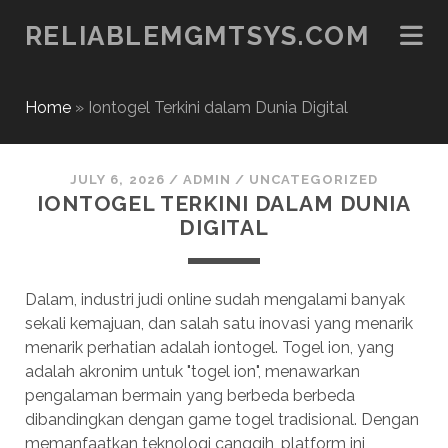
RELIABLEMGMTSYS.COM
Home
»
Iontogel Terkini dalam Dunia Digital
JULY 6, 2026
/
ADMIN
/
UNCATEGORIZED
IONTOGEL TERKINI DALAM DUNIA
DIGITAL
Dalam, industri judi online sudah mengalami banyak
sekali kemajuan, dan salah satu inovasi yang menarik
menarik perhatian adalah iontogel. Togel ion, yang
adalah akronim untuk "togel ion", menawarkan
pengalaman bermain yang berbeda berbeda
dibandingkan dengan game togel tradisional. Dengan
memanfaatkan teknologi canggih, platform ini