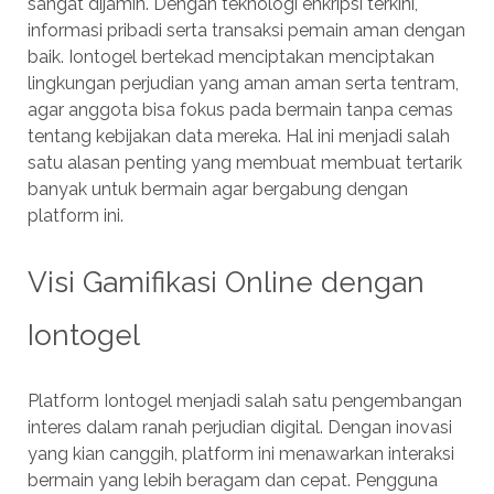
sangat dijamin. Dengan teknologi enkripsi terkini,
informasi pribadi serta transaksi pemain aman dengan
baik. Iontogel bertekad menciptakan menciptakan
lingkungan perjudian yang aman aman serta tentram,
agar anggota bisa fokus pada bermain tanpa cemas
tentang kebijakan data mereka. Hal ini menjadi salah
satu alasan penting yang membuat membuat tertarik
banyak untuk bermain agar bergabung dengan
platform ini.
Visi Gamifikasi Online dengan
Iontogel
Platform Iontogel menjadi salah satu pengembangan
interes dalam ranah perjudian digital. Dengan inovasi
yang kian canggih, platform ini menawarkan interaksi
bermain yang lebih beragam dan cepat. Pengguna