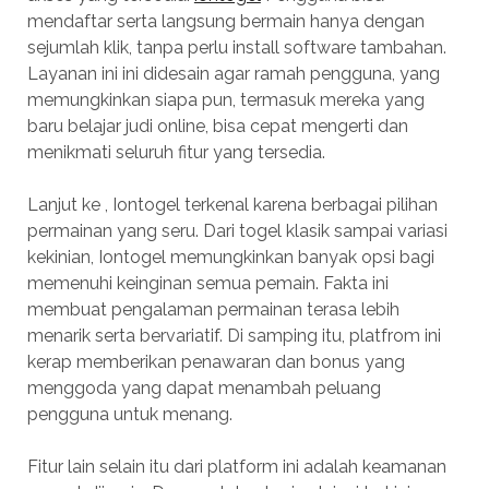
mendaftar serta langsung bermain hanya dengan
sejumlah klik, tanpa perlu install software tambahan.
Layanan ini ini didesain agar ramah pengguna, yang
memungkinkan siapa pun, termasuk mereka yang
baru belajar judi online, bisa cepat mengerti dan
menikmati seluruh fitur yang tersedia.
Lanjut ke , Iontogel terkenal karena berbagai pilihan
permainan yang seru. Dari togel klasik sampai variasi
kekinian, Iontogel memungkinkan banyak opsi bagi
memenuhi keinginan semua pemain. Fakta ini
membuat pengalaman permainan terasa lebih
menarik serta bervariatif. Di samping itu, platfrom ini
kerap memberikan penawaran dan bonus yang
menggoda yang dapat menambah peluang
pengguna untuk menang.
Fitur lain selain itu dari platform ini adalah keamanan