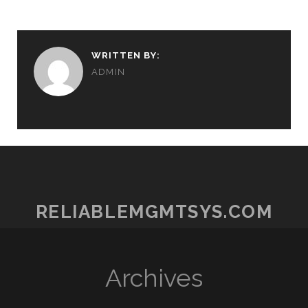
WRITTEN BY:
ADMIN
RELIABLEMGMTSYS.COM
Archives