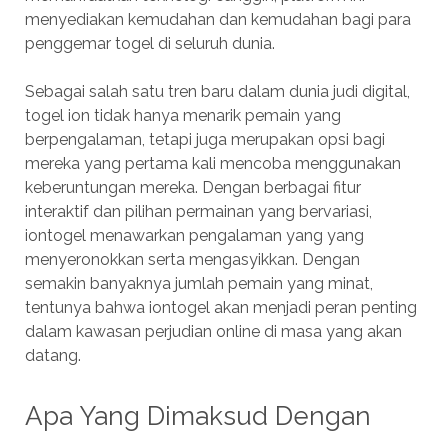
menyediakan kemudahan dan kemudahan bagi para
penggemar togel di seluruh dunia.
Sebagai salah satu tren baru dalam dunia judi digital,
togel ion tidak hanya menarik pemain yang
berpengalaman, tetapi juga merupakan opsi bagi
mereka yang pertama kali mencoba menggunakan
keberuntungan mereka. Dengan berbagai fitur
interaktif dan pilihan permainan yang bervariasi,
iontogel menawarkan pengalaman yang yang
menyeronokkan serta mengasyikkan. Dengan
semakin banyaknya jumlah pemain yang minat,
tentunya bahwa iontogel akan menjadi peran penting
dalam kawasan perjudian online di masa yang akan
datang.
Apa Yang Dimaksud Dengan