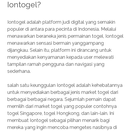
Iontogel?
Iontogel adalah platform judi digital yang semakin
populer di antara para pecinta di Indonesia. Melalui
menawarkan beraneka jenis permainan togel, Iontogel
menawarkan sensasi bermain yanggampang
dijangkau. Selain itu, platform ini dirancang untuk
menyediakan kenyamanan kepada user melewati
tampilan ramah pengguna dan navigasi yang
sederhana.
salah satu keunggulan Iontogel adalah kehebatannya
untuk menyediakan berbagai jenis market togel dari
berbagai berbagai negara. Sejumlah pemain dapat
memilih dari market togel yang populer contohnya
togel Singapore, togel Hongkong, dan lain-lain. Ini
membuat Iontogel sebagai pilihan menarik bagi
mereka yang ingin mencoba mengetes nasibnya di