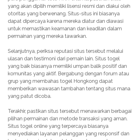
yang akan dipilih memiliki lisensi resmi dan diakui oleh
otoritas yang berwenang. Situs-situs ini biasanya
dapat dipercaya karena mereka diatur dan diawasi
untuk memastikan keamanan dan keadilan dalam
permainan yang mereka tawarkan.
Selanjutnya, periksa reputasi situs tersebut melalui
ulasan dan testimoni dari pemain lain. Situs togel
yang baik biasanya memiliki umpan balik positif dan
komunitas yang aktif. Bergabung dengan forum atau
grup yang membahas togel Hongkong dapat
memberikan wawasan tambahan tentang situs mana
yang patut dicoba.
Terakhir, pastikan situs tersebut menawarkan berbagai
pilihan permainan dan metode transaksi yang aman.
Situs togel online yang terpercaya biasanya
menyediakan layanan pelanggan yang responsif dan