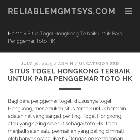
RELIABLEMGMTSYS.COM
Home
»
Situs Togel Hongkong Terbaik untuk Para
Penggemar Toto HK
JULY 30, 2025
/
ADMIN
/
UNCATEGORIZED
SITUS TOGEL HONGKONG TERBAIK
UNTUK PARA PENGGEMAR TOTO HK
Bagi para penggemar togel, khususnya togel
Hongkong, menemukan situs terbaik untuk bermain
adalah hal yang sangat penting. Togel Hongkong,
atau yang sering disebut sebagai toto HK, telah
menjadi salah satu permainan yang paling diminati
oleh banyak orang.
live hk
Dengan perkembangan