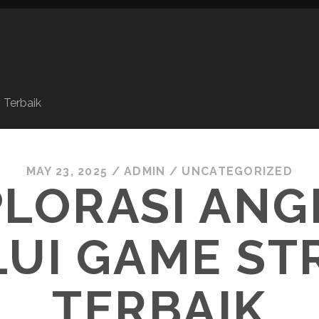
 Terbaik
MAY 23, 2025
/
ADMIN
/
UNCATEGORIZED
PLORASI ANG
UI GAME ST
TERBAIK