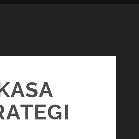
KASA
RATEGI