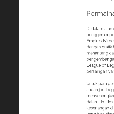
Permaina
Di dalam alam
penggemar per
Empires IV m
dengan grafik 
menantang cara
pengembangan
League of Lege
persaingan yan
Untuk para pem
sudah jadi be
menyenangkan 
dalam tim tim.
kesenangan di