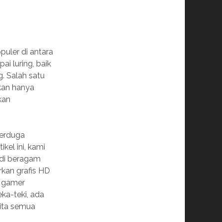
puler di antara
i luring, baik
. Salah satu
ukan hanya
kan
terduga
kel ini, kami
di beragam
rkan grafis HD
p gamer
ka-teki, ada
kita semua