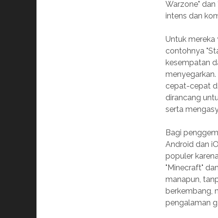
Warzone" dan 
intens dan kom
Untuk mereka 
contohnya "St
kesempatan d
menyegarkan. 
cepat-cepat d
dirancang untu
serta mengasy
Bagi penggema
Android dan i
populer karen
"Minecraft" da
manapun, tanpa
berkembang, m
pengalaman g