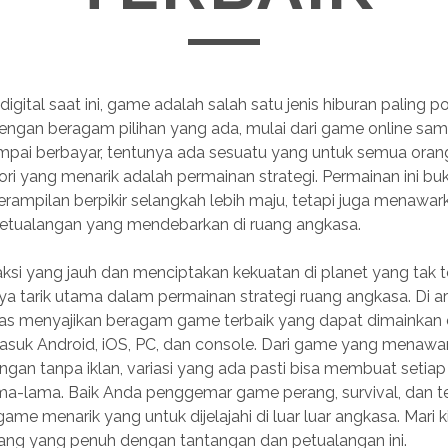
gital saat ini, game adalah salah satu jenis hiburan paling po
ngan beragam pilihan yang ada, mulai dari game online sampa
mpai berbayar, tentunya ada sesuatu yang untuk semua orang
ori yang menarik adalah permainan strategi. Permainan ini b
ampilan berpikir selangkah lebih maju, tetapi juga menawar
tualangan yang mendebarkan di ruang angkasa.
aksi yang jauh dan menciptakan kekuatan di planet yang tak 
 tarik utama dalam permainan strategi ruang angkasa. Di arti
 menyajikan beragam game terbaik yang dapat dimainkan 
masuk Android, iOS, PC, dan console. Dari game yang menawa
ngan tanpa iklan, variasi yang ada pasti bisa membuat setia
a-lama. Baik Anda penggemar game perang, survival, dan te
game menarik yang untuk dijelajahi di luar luar angkasa. Mari 
yang yang penuh dengan tantangan dan petualangan ini.