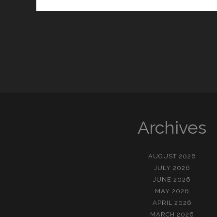
Archives
AUGUST 2026
JULY 2026
JUNE 2026
MAY 2026
APRIL 2026
MARCH 2026