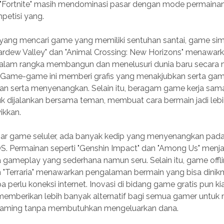
"Fortnite" masih mendominasi pasar dengan mode permaina
petisi yang.
yang mencari game yang memiliki sentuhan santai, game simu
ardew Valley" dan "Animal Crossing: New Horizons" menawar
alam rangka membangun dan menelusuri dunia baru secara
Game-game ini memberi grafis yang menakjubkan serta ga
an serta menyenangkan. Selain itu, beragam game kerja sam
k dijalankan bersama teman, membuat cara bermain jadi lebih
ikkan.
r game seluler, ada banyak kedip yang menyenangkan pad
OS. Permainan seperti "Genshin Impact" dan "Among Us" menja
a gameplay yang sederhana namun seru. Selain itu, game offl
n "Terraria" menawarkan pengalaman bermain yang bisa dinikm
 perlu koneksi internet. Inovasi di bidang game gratis pun ki
emberikan lebih banyak alternatif bagi semua gamer untuk
aming tanpa membutuhkan mengeluarkan dana.