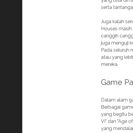
yang bisa dim
serta tantanga
Juga kalah se
Houses masih 
canggih canggi
juga menguji k
Pada seluruh 
atau yang leb
mereka.
Game Pal
Dalam alam ga
Berbagai game
yang begitu be
VI" dan "Age o
yang mendalam 