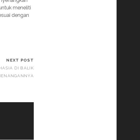
enyenangkan
ntuk meneliti
esuai dengan
NEXT POST
ASIA DI BALIK
MENANGANNYA