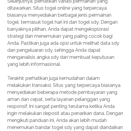
Selanjutnya, perhatikan variasi permainan yang
ditawarkan. Situs togel online yang terpercaya
biasanya menyediakan berbagai jenis permainan
togel, termasuk togel hari ini dan togel sdy. Dengan
banyaknya pilihan, Anda dapat mengeksplorasi
strategi dan menemukan yang paling cocok bagi
Anda. Pastikan juga ada opsi untuk melihat data sdy
dan pengeluaran sdy, sehingga Anda dapat
menganalisis angka sdy dan membuat keputusan
yang lebih informasional.
Terakhir, perhatikan juga kemudahan dalam
melakukan transaksi. Situs yang terpercaya biasanya
menyediakan beberapa metode pembayaran yang
aman dan cepat, serta layanan pelanggan yang
responsif. Ini sangat penting terutama ketika Anda
ingin melakukan deposit atau penarikan dana. Dengan
mengikuti panduan ini, Anda akan lebih mudah
menemukan bandar togel sdy yang dapat diandalkan