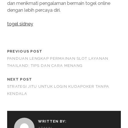
dan menikmati pengalaman bermain togel online
dengan lebih percaya diri.
togel sidney
PREVIOUS POST
PANDUAN LENGKAP PERMAINAN SLOT LAYANAN
THAILAND: TIPS DAN CARA MENANG
NEXT POST
STRATEGI JITU UNTUK LOGIN KUDAPOKER TANPA
KENDALA
WRITTEN BY: