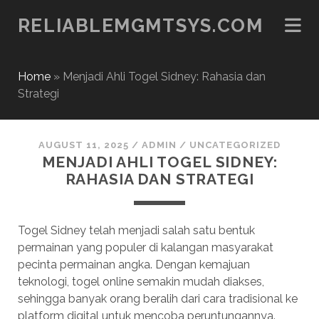
RELIABLEMGMTSYS.COM
Home
»
Menjadi Ahli Togel Sidney: Rahasia dan
Strategi
AUGUST 11, 2025
/
ADMIN
/
UNCATEGORIZED
MENJADI AHLI TOGEL SIDNEY:
RAHASIA DAN STRATEGI
Togel Sidney telah menjadi salah satu bentuk
permainan yang populer di kalangan masyarakat
pecinta permainan angka. Dengan kemajuan
teknologi, togel online semakin mudah diakses,
sehingga banyak orang beralih dari cara tradisional ke
platform digital untuk mencoba peruntungannya.