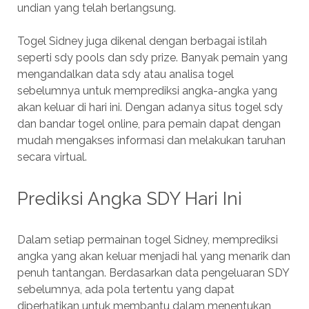
undian yang telah berlangsung.
Togel Sidney juga dikenal dengan berbagai istilah
seperti sdy pools dan sdy prize. Banyak pemain yang
mengandalkan data sdy atau analisa togel
sebelumnya untuk memprediksi angka-angka yang
akan keluar di hari ini. Dengan adanya situs togel sdy
dan bandar togel online, para pemain dapat dengan
mudah mengakses informasi dan melakukan taruhan
secara virtual.
Prediksi Angka SDY Hari Ini
Dalam setiap permainan togel Sidney, memprediksi
angka yang akan keluar menjadi hal yang menarik dan
penuh tantangan. Berdasarkan data pengeluaran SDY
sebelumnya, ada pola tertentu yang dapat
diperhatikan untuk membantu dalam menentukan