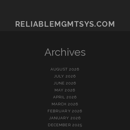
RELIABLEMGMTSYS.COM
Archives
AUGUST 2026
JULY 2026
JUNE 2026
MAY 2026
APRIL 2026
MARCH 2026
FEBRUARY 2026
JANUARY 2026
DECEMBER 2025