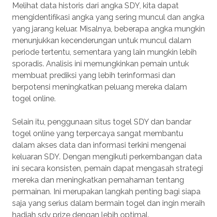
Melihat data historis dari angka SDY, kita dapat
mengidentifikasi angka yang sering muncul dan angka
yang jarang keluar. Misalnya, beberapa angka mungkin
menunjukkan kecenderungan untuk muncul dalam
periode tertentu, sementara yang lain mungkin lebih
sporadis. Analisis ini memungkinkan pemain untuk
membuat prediksi yang lebih terinformasi dan
berpotensi meningkatkan peluang mereka dalam
togel online.
Selain itu, penggunaan situs togel SDY dan bandar
togel online yang terpercaya sangat membantu
dalam akses data dan informasi terkini mengenai
keluaran SDY. Dengan mengikuti perkembangan data
ini secara konsisten, pemain dapat mengasah strategi
mereka dan meningkatkan pemahaman tentang
permainan. Ini merupakan langkah penting bagi siapa
saja yang serius dalam bermain togel dan ingin meraih
hadiah sdy prize dengan lebih optimal.