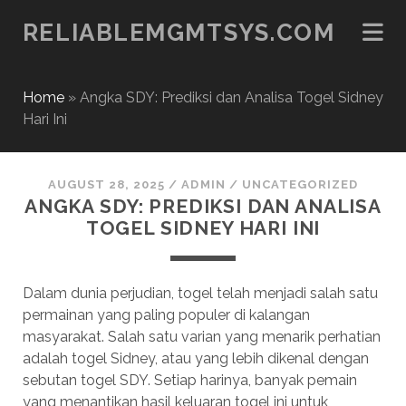
RELIABLEMGMTSYS.COM
Home
»
Angka SDY: Prediksi dan Analisa Togel Sidney
Hari Ini
AUGUST 28, 2025
/
ADMIN
/
UNCATEGORIZED
ANGKA SDY: PREDIKSI DAN ANALISA
TOGEL SIDNEY HARI INI
Dalam dunia perjudian, togel telah menjadi salah satu
permainan yang paling populer di kalangan
masyarakat. Salah satu varian yang menarik perhatian
adalah togel Sidney, atau yang lebih dikenal dengan
sebutan togel SDY. Setiap harinya, banyak pemain
yang menantikan hasil keluaran togel ini untuk