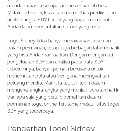
mendapatkan kesempatan meraih hadiah besar.
Melalui artikel ini, kita akan membahas prediksi dan
analisa angka SDY hari ini yang dapat membantu
Anda dalam menentukan nomor yang tepat.
Togel Sidney tidak hanya menawarkan keseruan
dalam permainan, tetapi juga berbagai data menarik
yang bisa Anda manfaatkan. Dengan mengamati
pengeluaran SDY dan analisa pada data SDY
sebelumnya, banyak pemain berusaha untuk
menemukan pola atau tren guna meningkatkan
peluang mereka. Mari kita telusuri lebih dalam
mengenai angka-angka yang menjadi sorotan hari ini
dan apa saja yang perlu diperhatikan dalam
permainan togel online, terutama melalui situs togel
SDY yang terpercaya.
Pengertian Togel Sidney