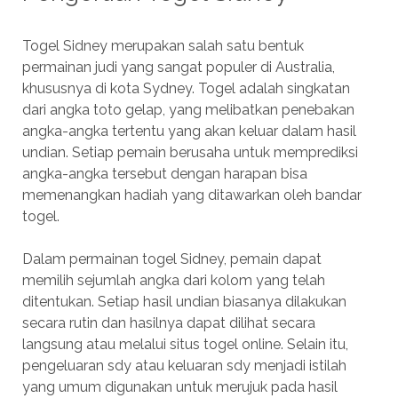
Togel Sidney merupakan salah satu bentuk
permainan judi yang sangat populer di Australia,
khususnya di kota Sydney. Togel adalah singkatan
dari angka toto gelap, yang melibatkan penebakan
angka-angka tertentu yang akan keluar dalam hasil
undian. Setiap pemain berusaha untuk memprediksi
angka-angka tersebut dengan harapan bisa
memenangkan hadiah yang ditawarkan oleh bandar
togel.
Dalam permainan togel Sidney, pemain dapat
memilih sejumlah angka dari kolom yang telah
ditentukan. Setiap hasil undian biasanya dilakukan
secara rutin dan hasilnya dapat dilihat secara
langsung atau melalui situs togel online. Selain itu,
pengeluaran sdy atau keluaran sdy menjadi istilah
yang umum digunakan untuk merujuk pada hasil