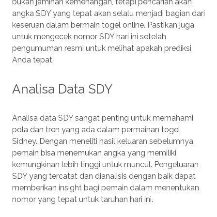
bukan jaminan kemenangan, tetapi pencarian akan
angka SDY yang tepat akan selalu menjadi bagian dari
keseruan dalam bermain togel online. Pastikan juga
untuk mengecek nomor SDY hari ini setelah
pengumuman resmi untuk melihat apakah prediksi
Anda tepat.
Analisa Data SDY
Analisa data SDY sangat penting untuk memahami
pola dan tren yang ada dalam permainan togel
Sidney. Dengan meneliti hasil keluaran sebelumnya,
pemain bisa menemukan angka yang memiliki
kemungkinan lebih tinggi untuk muncul. Pengeluaran
SDY yang tercatat dan dianalisis dengan baik dapat
memberikan insight bagi pemain dalam menentukan
nomor yang tepat untuk taruhan hari ini.