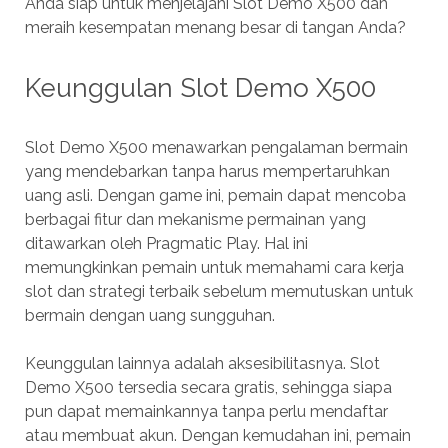
Anda siap untuk menjelajahi Slot Demo X500 dan
meraih kesempatan menang besar di tangan Anda?
Keunggulan Slot Demo X500
Slot Demo X500 menawarkan pengalaman bermain
yang mendebarkan tanpa harus mempertaruhkan
uang asli. Dengan game ini, pemain dapat mencoba
berbagai fitur dan mekanisme permainan yang
ditawarkan oleh Pragmatic Play. Hal ini
memungkinkan pemain untuk memahami cara kerja
slot dan strategi terbaik sebelum memutuskan untuk
bermain dengan uang sungguhan.
Keunggulan lainnya adalah aksesibilitasnya. Slot
Demo X500 tersedia secara gratis, sehingga siapa
pun dapat memainkannya tanpa perlu mendaftar
atau membuat akun. Dengan kemudahan ini, pemain