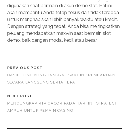
digunakan saat bermain di akun demo slot. Hal ini
akan membantu Anda tetap fokus dan tidak tergoda
untuk menghabiskan lebih banyak waktu atau kredit.
Dengan strategi yang tepat, Anda bisa meningkatkan
peluang mendapatkan maxwin saat bermain slot
demo, baik dengan modal kecil atau besar.
PREVIOUS POST
HASIL HONG KONG TANGGAL SAAT INI: PEMBARUAN
SECARA LANGSUNG SERTA TEPAT
NEXT POST
MENGUNGKAP RTP GACOR PADA HARI INI: STRATEGI
AMPUH UNTUK PEMAIN CASINO