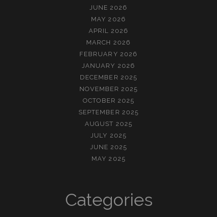
JUNE 2026
MAY 2026
APRIL 2026
MARCH 2026
FEBRUARY 2026
JANUARY 2026
DECEMBER 2025
NOVEMBER 2025
OCTOBER 2025
SEPTEMBER 2025
AUGUST 2025
JULY 2025
JUNE 2025
MAY 2025
Categories