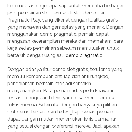
kesempatan bagi siapa saja untuk mencoba berbagai
jenis permainan slot, termasuk slot demo dari
Pragmatic Play, yang dikenal dengan kualitas grafis
yang menawan dan gameplay yang menarik. Dengan
menggunakan demo pragmatic, pemain dapat
mengasah keterampilan mereka dan memahami cara
kerja setiap permainan sebelum memutuskan untuk
bertaruh dengan uang asli.
demo pragmatic
Dengan adanya fitur demo slot gratis, terutama yang
memiliki kemampuan anti lag dan anti rungkad,
pengalaman bermain menjadi semakin
menyenangkan. Para pemain tidak perlu khawatir
tentang gangguan teknis yang bisa mengganggu
fokus mereka. Selain itu, dengan banyaknya pilihan
slot demo terbaru dan terlengkap, setiap pemain
dapat dengan mudah menemukan jenis permainan
yang sesuai dengan preferensi mereka. Jadi, apakah