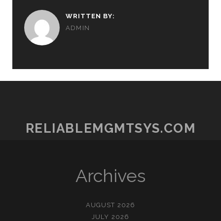
WRITTEN BY:
ADMIN
RELIABLEMGMTSYS.COM
Archives
AUGUST 2026
JULY 2026