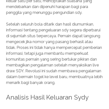
keluar satu per satu, menciptakan suasana yang
mendebarkan dan dipenuhi harapan bagi para
penggila yang menunggu pengundian sdy.
Setelah seluruh bola ditarik dan hasil diumumkan,
informasi tentang pengeluaran sdy segera diperbarui
di sejumlah situs terpercaya. Pemain dapat langsung
mengecek jika nomor yang pasang berhasil atau
tidak. Proses ini tidak hanya mempercepat pemberian
informasi, tetapi juga membantu memperkuat
komunitas pemain yang sering bertukar pikiran dan
membagikan pengalaman setelah menyaksikan live
draw SDY. Revolusi ini sudah membawa pengalaman
dalam bermain togel ke level baru, membuatnya lebih
menarik bagi banyak orang.
Analisis Hasil Keluaran Sydy