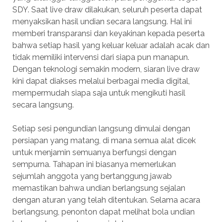
SDY. Saat live draw dilakukan, seluruh peserta dapat
menyaksikan hasil undian secara langsung. Hal ini
memberi transparansi dan keyakinan kepada peserta
bahwa setiap hasil yang keluar keluar adalah acak dan
tidak memiliki intervensi dari siapa pun manapun.
Dengan teknologi semakin modern, siaran live draw
kini dapat diakses melalui berbagai media digital,
mempermudah siapa saja untuk mengikuti hasil
secara langsung.
Setiap sesi pengundian langsung dimulai dengan
persiapan yang matang, di mana semua alat dicek
untuk menjamin semuanya berfungsi dengan
sempurna. Tahapan ini biasanya memerlukan
sejumlah anggota yang bertanggung jawab
memastikan bahwa undian berlangsung sejalan
dengan aturan yang telah ditentukan. Selama acara
berlangsung, penonton dapat melihat bola undian