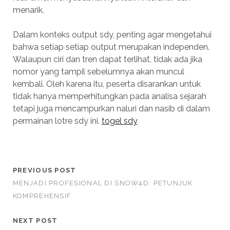
menarik.
Dalam konteks output sdy, penting agar mengetahui
bahwa setiap setiap output merupakan independen.
Walaupun ciri dan tren dapat terlihat, tidak ada jika
nomor yang tampil sebelumnya akan muncul
kembali. Oleh karena itu, peserta disarankan untuk
tidak hanya memperhitungkan pada analisa sejarah
tetapi juga mencampurkan naluri dan nasib di dalam
permainan lotre sdy ini.
togel sdy
PREVIOUS POST
MENJADI PROFESIONAL DI SNOW4D: PETUNJUK
KOMPREHENSIF
NEXT POST