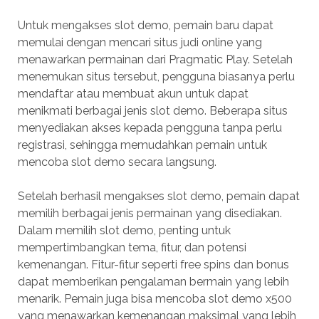
Untuk mengakses slot demo, pemain baru dapat
memulai dengan mencari situs judi online yang
menawarkan permainan dari Pragmatic Play. Setelah
menemukan situs tersebut, pengguna biasanya perlu
mendaftar atau membuat akun untuk dapat
menikmati berbagai jenis slot demo. Beberapa situs
menyediakan akses kepada pengguna tanpa perlu
registrasi, sehingga memudahkan pemain untuk
mencoba slot demo secara langsung.
Setelah berhasil mengakses slot demo, pemain dapat
memilih berbagai jenis permainan yang disediakan.
Dalam memilih slot demo, penting untuk
mempertimbangkan tema, fitur, dan potensi
kemenangan. Fitur-fitur seperti free spins dan bonus
dapat memberikan pengalaman bermain yang lebih
menarik. Pemain juga bisa mencoba slot demo x500
yang menawarkan kemenangan maksimal yang lebih