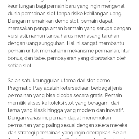
keuntungan bagi pemain baru yang ingin mengenal
dunia permainan slot tanpa risiko kehilangan uang.
Dengan memainkan demo slot, pemain dapat
merasakan pengalaman bermain yang serupa dengan
versi asli, namun tanpa harus memasang taruhan
dengan uang sungguhan. Hal ini sangat membantu
pemain untuk memahami mekanisme permainan, fitur
bonus, dan tabel pembayaran yang ditawarkan oleh
setiap slot.
Salah satu keunggulan utama dari slot demo
Pragmatic Play adalah ketersediaan berbagai jenis
permainan yang bisa dicoba secara gratis. Pemain
memiliki akses ke koleksi slot yang beragam, dari
tema yang klasik hingga yang modern dan inovatif.
Dengan variasi ini, pemain dapat menemukan
permainan yang paling sesuai dengan selera mereka
dan strategi permainan yang ingin diterapkan. Selain