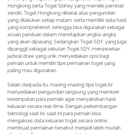
Hongkong serta Togel Sidney yang memiliki peminat
sendiri. Togel Hongkong dikenal atas pengundian
yang dilakukan setiap malam, serta memiliki data hasil
yang komprehensif, sehingga bisa digunakan sebagai
acuan panduan dalam menetapkan angka-angka
yang akan dipasang. Sedangkan Togel SDY, yang juga
dipanggil sebagai sebutan Togel SDY, menawarkan
jadwal draw yang unik, menyediakan opsi bagi
pemain untuk memilih tipe permainan togel yang
paling mau digunakan.
Selain daripada itu, masing-masing tipe togel ini
menyediakan pengundian langsung yang memberi
kesempatan para pemain agar menyaksikan hasil
keluaran secara real-time. Dengan perkembangan
teknologi saat ini, saat ini para pemain bisa
mengakses data keluaran togel secara online,
membuat permainan tersebut menjadi lebih mudah