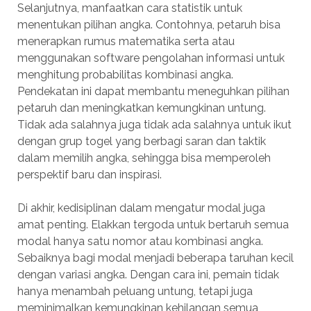
Selanjutnya, manfaatkan cara statistik untuk
menentukan pilihan angka. Contohnya, petaruh bisa
menerapkan rumus matematika serta atau
menggunakan software pengolahan informasi untuk
menghitung probabilitas kombinasi angka.
Pendekatan ini dapat membantu meneguhkan pilihan
petaruh dan meningkatkan kemungkinan untung.
Tidak ada salahnya juga tidak ada salahnya untuk ikut
dengan grup togel yang berbagi saran dan taktik
dalam memilih angka, sehingga bisa memperoleh
perspektif baru dan inspirasi.
Di akhir, kedisiplinan dalam mengatur modal juga
amat penting. Elakkan tergoda untuk bertaruh semua
modal hanya satu nomor atau kombinasi angka.
Sebaiknya bagi modal menjadi beberapa taruhan kecil
dengan variasi angka. Dengan cara ini, pemain tidak
hanya menambah peluang untung, tetapi juga
meminimalkan kemungkinan kehilangan semua