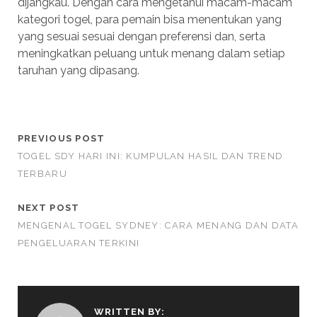
dijangkau. Dengan cara mengetahui macam-macam
kategori togel, para pemain bisa menentukan yang
yang sesuai sesuai dengan preferensi dan, serta
meningkatkan peluang untuk menang dalam setiap
taruhan yang dipasang.
PREVIOUS POST
TOGEL SDY HARI INI: KUMPULAN HASIL DAN TREND
TERBARU
NEXT POST
MENGENAL TOGEL SYDNEY: CARA MENANG DAN DATA
PENGELUARAN TERKINI
WRITTEN BY: