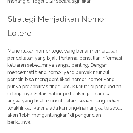
menang di Togel SGP secara signifikan.
Strategi Menjadikan Nomor
Lotere
Menentukan nomor togel yang benar memerlukan
pendekatan yang bijak. Pertama, penelitian informasi
keluaran sebelumnya sangat penting. Dengan
mencermati trend nomor yang banyak muncul,
pemain bisa mengidentifikasi nomor-nomor yang
punya probabilitas tinggi untuk keluar di pengundian
selanjutnya. Selain hal ini, perhatikan juga angka-
angka yang tidak muncul dalam sekian pengundian
terakhir kali, karena ada kemungkinan angka tersebut
akan "lebih menguntungkan" di pengundian
berikutnya.