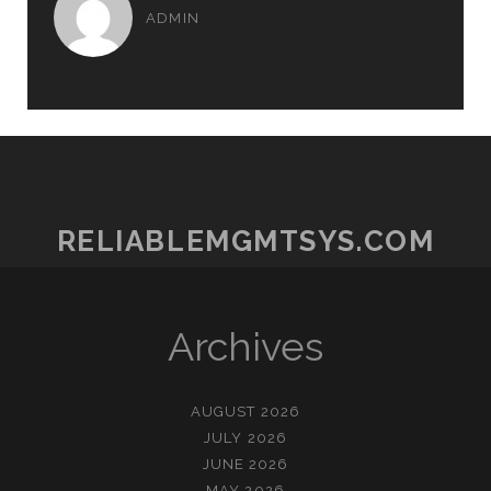
ADMIN
RELIABLEMGMTSYS.COM
Archives
AUGUST 2026
JULY 2026
JUNE 2026
MAY 2026