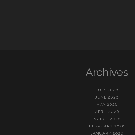
Archives
JULY 2026
JUNE 2026
MAY 2026
APRIL 2026
MARCH 2026
FEBRUARY 2026
JANUARY 2026