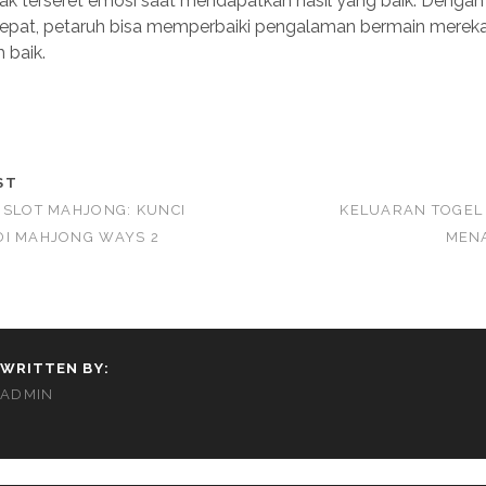
dak terseret emosi saat mendapatkan hasil yang baik. Denga
 tepat, petaruh bisa memperbaiki pengalaman bermain merek
h baik.
ST
 SLOT MAHJONG: KUNCI
KELUARAN TOGEL
DI MAHJONG WAYS 2
MEN
WRITTEN BY:
ADMIN