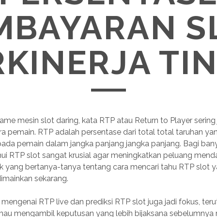
MBAYARAN S
KINERJA TI
me mesin slot daring, kata RTP atau Return to Player sering 
ra pemain. RTP adalah persentase dari total total taruhan ya
pada pemain dalam jangka panjang jangka panjang. Bagi ban
hui RTP slot sangat krusial agar meningkatkan peluang men
 yang bertanya-tanya tentang cara mencari tahu RTP slot 
imainkan sekarang.
ta mengenai RTP live dan prediksi RTP slot juga jadi fokus, te
au mengambil keputusan yang lebih bijaksana sebelumnya