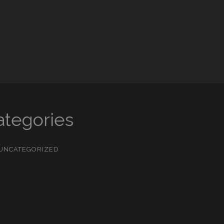
ategories
UNCATEGORIZED