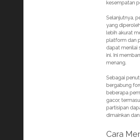
kesempatan p
Selanjutnya, p
yang diperoleh
lebih akurat m
platform dan 
dapat menilai
ini. Ini memba
menang.
Sebagai penutu
bergabung for
beberapa pema
gacor, termas
partisipan dap
dimainkan dan
Cara Me