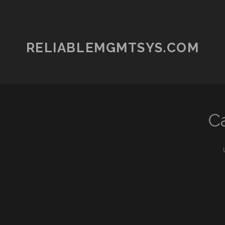
RELIABLEMGMTSYS.COM
C