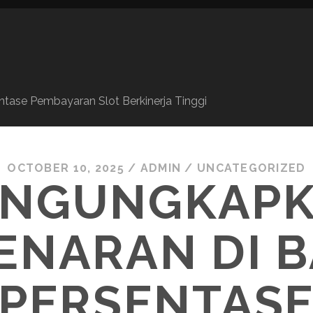
tase Pembayaran Slot Berkinerja Tinggi
OCTOBER 10, 2025
/
ADMIN
/
UNCATEGORIZED
NGUNGKAP
ENARAN DI B
PERSENTAS