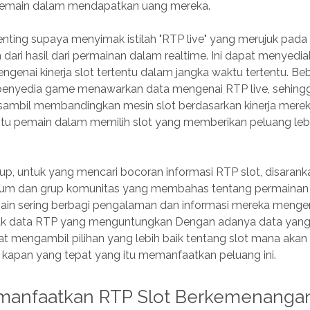
emain dalam mendapatkan uang mereka.
enting supaya menyimak istilah "RTP live" yang merujuk pad
 dari hasil dari permainan dalam realtime. Ini dapat menyed
engenai kinerja slot tertentu dalam jangka waktu tertentu. B
penyedia game menawarkan data mengenai RTP live, sehin
 sambil membandingkan mesin slot berdasarkan kinerja mere
ntu pemain dalam memilih slot yang memberikan peluang lebi
p, untuk yang mencari bocoran informasi RTP slot, disarank
um dan grup komunitas yang membahas tentang permainan sl
in sering berbagi pengalaman dan informasi mereka mengen
uk data RTP yang menguntungkan Dengan adanya data yang 
at mengambil pilihan yang lebih baik tentang slot mana akan
 kapan yang tepat yang itu memanfaatkan peluang ini.
manfaatkan RTP Slot Berkemenangan