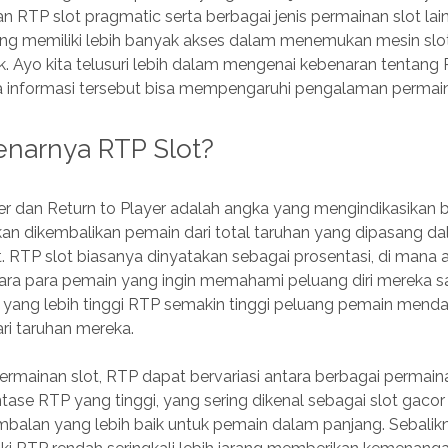
n RTP slot pragmatic serta berbagai jenis permainan slot lai
ng memiliki lebih banyak akses dalam menemukan mesin slo
k. Ayo kita telusuri lebih dalam mengenai kebenaran tentang
a informasi tersebut bisa mempengaruhi pengalaman permai
narnya RTP Slot?
yer dan Return to Player adalah angka yang mengindikasikan
an dikembalikan pemain dari total taruhan yang dipasang d
. RTP slot biasanya dinyatakan sebagai prosentasi, di mana 
para para pemain yang ingin memahami peluang diri mereka s
yang lebih tinggi RTP semakin tinggi peluang pemain mend
ari taruhan mereka.
rmainan slot, RTP dapat bervariasi antara berbagai permaina
ase RTP yang tinggi, yang sering dikenal sebagai slot gacor
balan yang lebih baik untuk pemain dalam panjang. Sebalikn