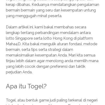
kerap dibahas. Keduanya mendatangkan pengalaman
bermain bermain yang seru dan kesempatan untung
yang menggugah minat peserta.
Dalam artikel ini, kami bakal membahas secara
lengkap tentang perbandingan mendalam antara
lotto Singapore serta lotto Hong Kong di platform
Maha4D. Kita bakal mengulik aturan fondasi, metode
bermain, serta tips serta strategi dalam
memaksimalkan kesempatan Anda. Mari kita semua
tinjau lebih dalam agar menolong anda memilih mana
yang lebih cocok dengan preferensi dan taktik
perjudian Anda.
Apa itu Togel?
Togel, atau bentuk game judi paling terkenal di negeri