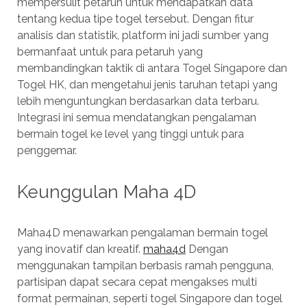
mempersulit petaruh untuk mendapatkan data
tentang kedua tipe togel tersebut. Dengan fitur
analisis dan statistik, platform ini jadi sumber yang
bermanfaat untuk para petaruh yang
membandingkan taktik di antara Togel Singapore dan
Togel HK, dan mengetahui jenis taruhan tetapi yang
lebih menguntungkan berdasarkan data terbaru.
Integrasi ini semua mendatangkan pengalaman
bermain togel ke level yang tinggi untuk para
penggemar.
Keunggulan Maha 4D
Maha4D menawarkan pengalaman bermain togel
yang inovatif dan kreatif.
maha4d
Dengan
menggunakan tampilan berbasis ramah pengguna,
partisipan dapat secara cepat mengakses multi
format permainan, seperti togel Singapore dan togel