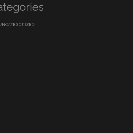
ategories
UNCATEGORIZED