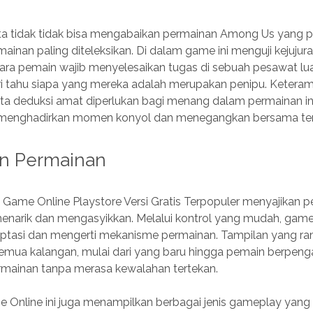
kita tidak tidak bisa mengabaikan permainan Among Us yang 
mainan paling diteleksikan. Di dalam game ini menguji kejujur
 para pemain wajib menyelesaikan tugas di sebuah pesawat lu
i tahu siapa yang mereka adalah merupakan penipu. Keteram
rta deduksi amat diperlukan bagi menang dalam permainan i
menghadirkan momen konyol dan menegangkan bersama t
an Permainan
 Game Online Playstore Versi Gratis Terpopuler menyajikan
enarik dan mengasyikkan. Melalui kontrol yang mudah, game
tasi dan mengerti mekanisme permainan. Tampilan yang r
emua kalangan, mulai dari yang baru hingga pemain berpeng
mainan tanpa merasa kewalahan tertekan.
me Online ini juga menampilkan berbagai jenis gameplay yan