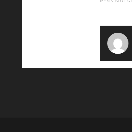
MESIN SLOT 