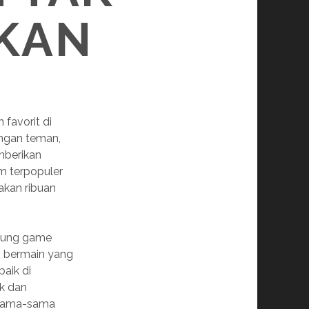
KAN
 favorit di
engan teman,
mberikan
m terpopuler
kan ribuan
ingung game
 bermain yang
aik di
ik dan
. Sama-sama