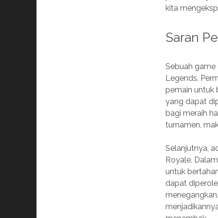
kita mengeksp
Saran Pe
Sebuah game d
Legends. Per
pemain untuk 
yang dapat dip
bagi meraih ha
turnamen, maka
Selanjutnya, a
Royale. Dalam 
untuk bertaha
dapat diperol
menegangkan
menjadikannya