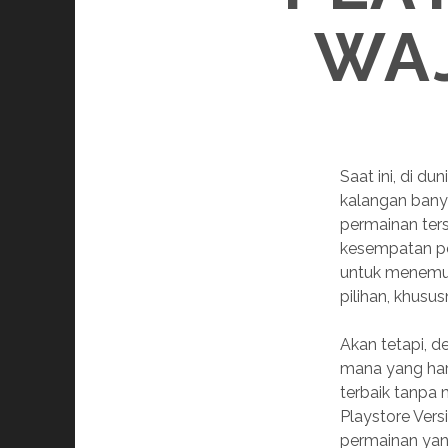
WA
Saat ini, di du
kalangan bany
permainan ter
kesempatan pem
untuk menemuk
pilihan, khusu
Akan tetapi, d
mana yang ha
terbaik tanpa
Playstore Vers
permainan yan