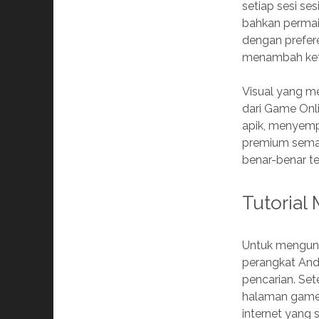
setiap sesi se
bahkan permai
dengan prefer
menambah ket
Visual yang m
dari Game Onli
apik, menyemp
premium sema
benar-benar te
Tutorial
Untuk mengund
perangkat And
pencarian. Set
halaman game 
internet yang