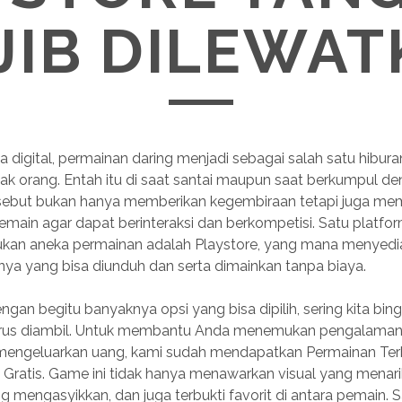
JIB DILEWAT
nia digital, permainan daring menjadi sebagai salah satu hiburan
ak orang. Entah itu di saat santai maupun saat berkumpul d
sebut bukan hanya memberikan kegembiraan tetapi juga me
ain agar dapat berinteraksi dan berkompetisi. Satu platfor
an aneka permainan adalah Playstore, yang mana menyedia
snya yang bisa diunduh dan serta dimainkan tanpa biaya.
engan begitu banyaknya opsi yang bisa dipilih, sering kita b
rus diambil. Untuk membantu Anda menemukan pengalaman
 mengeluarkan uang, kami sudah mendapatkan Permainan Terb
i Gratis. Game ini tidak hanya menawarkan visual yang menar
g mengasyikkan, dan juga terbukti favorit di antara pemain