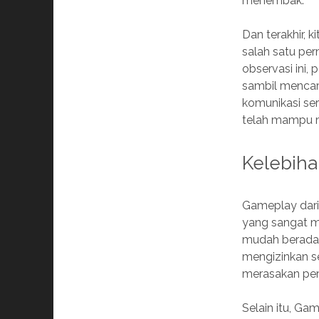
menembak.
Dan terakhir, 
salah satu per
observasi ini,
sambil mencar
komunikasi se
telah mampu 
Kelebih
Gameplay dari
yang sangat m
mudah beradap
mengizinkan s
merasakan per
Selain itu, Ga