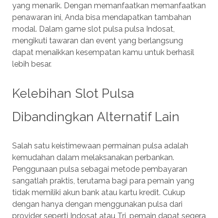
yang menarik. Dengan memanfaatkan memanfaatkan
penawaran ini, Anda bisa mendapatkan tambahan
modal. Dalam game slot pulsa pulsa Indosat,
mengikuti tawaran dan event yang berlangsung
dapat menaikkan kesempatan kamu untuk berhasil
lebih besar.
Kelebihan Slot Pulsa
Dibandingkan Alternatif Lain
Salah satu keistimewaan permainan pulsa adalah
kemudahan dalam melaksanakan perbankan.
Penggunaan pulsa sebagai metode pembayaran
sangatlah praktis, terutama bagi para pemain yang
tidak memiliki akun bank atau kartu kredit. Cukup
dengan hanya dengan menggunakan pulsa dari
provider seperti Indosat atau Tri, pemain dapat segera