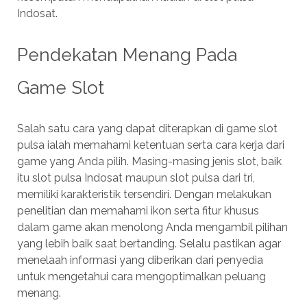
Indosat.
Pendekatan Menang Pada
Game Slot
Salah satu cara yang dapat diterapkan di game slot
pulsa ialah memahami ketentuan serta cara kerja dari
game yang Anda pilih. Masing-masing jenis slot, baik
itu slot pulsa Indosat maupun slot pulsa dari tri,
memiliki karakteristik tersendiri. Dengan melakukan
penelitian dan memahami ikon serta fitur khusus
dalam game akan menolong Anda mengambil pilihan
yang lebih baik saat bertanding. Selalu pastikan agar
menelaah informasi yang diberikan dari penyedia
untuk mengetahui cara mengoptimalkan peluang
menang.