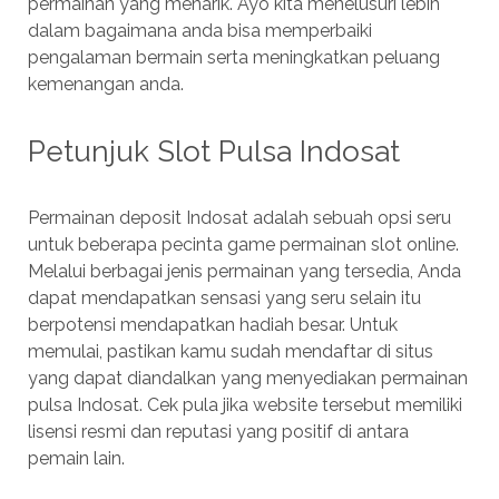
permainan yang menarik. Ayo kita menelusuri lebih
dalam bagaimana anda bisa memperbaiki
pengalaman bermain serta meningkatkan peluang
kemenangan anda.
Petunjuk Slot Pulsa Indosat
Permainan deposit Indosat adalah sebuah opsi seru
untuk beberapa pecinta game permainan slot online.
Melalui berbagai jenis permainan yang tersedia, Anda
dapat mendapatkan sensasi yang seru selain itu
berpotensi mendapatkan hadiah besar. Untuk
memulai, pastikan kamu sudah mendaftar di situs
yang dapat diandalkan yang menyediakan permainan
pulsa Indosat. Cek pula jika website tersebut memiliki
lisensi resmi dan reputasi yang positif di antara
pemain lain.