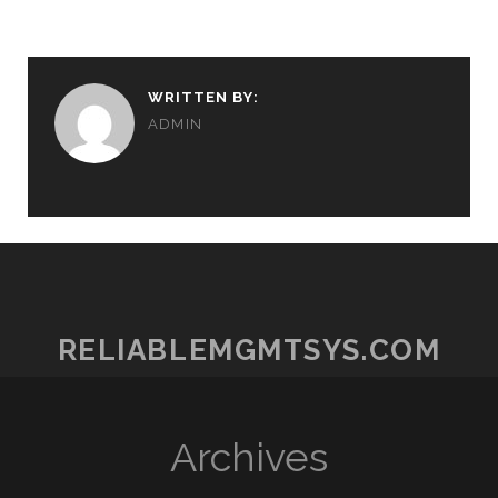
WRITTEN BY:
ADMIN
RELIABLEMGMTSYS.COM
Archives