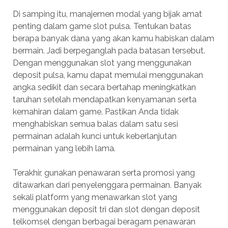
Di samping itu, manajemen modal yang bijak amat
penting dalam game slot pulsa. Tentukan batas
berapa banyak dana yang akan kamu habiskan dalam
bermain. Jadi berpeganglah pada batasan tersebut.
Dengan menggunakan slot yang menggunakan
deposit pulsa, kamu dapat memulai menggunakan
angka sedikit dan secara bertahap meningkatkan
taruhan setelah mendapatkan kenyamanan serta
kemahiran dalam game. Pastikan Anda tidak
menghabiskan semua balas dalam satu sesi
permainan adalah kunci untuk keberlanjutan
permainan yang lebih lama.
Terakhir, gunakan penawaran serta promosi yang
ditawarkan dari penyelenggara permainan. Banyak
sekali platform yang menawarkan slot yang
menggunakan deposit tri dan slot dengan deposit
telkomsel dengan berbagai beragam penawaran