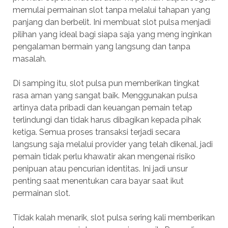
memulai permainan slot tanpa melalui tahapan yang
panjang dan berbelit. Ini membuat slot pulsa menjadi
pilihan yang ideal bagi siapa saja yang meng inginkan
pengalaman bermain yang langsung dan tanpa
masalah.
Di samping itu, slot pulsa pun memberikan tingkat
rasa aman yang sangat baik. Menggunakan pulsa
artinya data pribadi dan keuangan pemain tetap
terlindungi dan tidak harus dibagikan kepada pihak
ketiga. Semua proses transaksi terjadi secara
langsung saja melalui provider yang telah dikenal, jadi
pemain tidak perlu khawatir akan mengenai risiko
penipuan atau pencurian identitas. Ini jadi unsur
penting saat menentukan cara bayar saat ikut
permainan slot.
Tidak kalah menarik, slot pulsa sering kali memberikan