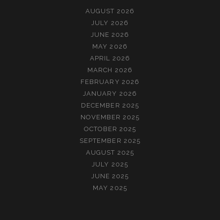
AUGUST 2026
JULY 2026
JUNE 2026
MAY 2026
APRIL 2026
MARCH 2026
FEBRUARY 2026
JANUARY 2026
DECEMBER 2025
NOVEMBER 2025
OCTOBER 2025
SEPTEMBER 2025
AUGUST 2025
JULY 2025
JUNE 2025
MAY 2025