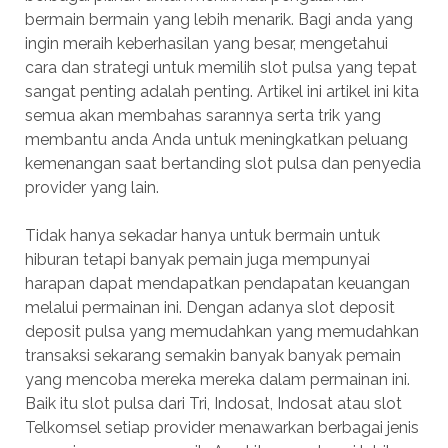
bermain bermain yang lebih menarik. Bagi anda yang
ingin meraih keberhasilan yang besar, mengetahui
cara dan strategi untuk memilih slot pulsa yang tepat
sangat penting adalah penting. Artikel ini artikel ini kita
semua akan membahas sarannya serta trik yang
membantu anda Anda untuk meningkatkan peluang
kemenangan saat bertanding slot pulsa dan penyedia
provider yang lain.
Tidak hanya sekadar hanya untuk bermain untuk
hiburan tetapi banyak pemain juga mempunyai
harapan dapat mendapatkan pendapatan keuangan
melalui permainan ini. Dengan adanya slot deposit
deposit pulsa yang memudahkan yang memudahkan
transaksi sekarang semakin banyak banyak pemain
yang mencoba mereka mereka dalam permainan ini.
Baik itu slot pulsa dari Tri, Indosat, Indosat atau slot
Telkomsel setiap provider menawarkan berbagai jenis