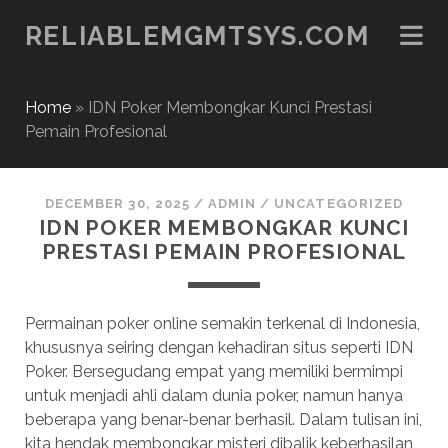
RELIABLEMGMTSYS.COM
Home
»
IDN Poker Membongkar Kunci Prestasi
Pemain Profesional
DECEMBER 30, 2025
/
ADMIN
/
UNCATEGORIZED
IDN POKER MEMBONGKAR KUNCI
PRESTASI PEMAIN PROFESIONAL
Permainan poker online semakin terkenal di Indonesia,
khususnya seiring dengan kehadiran situs seperti IDN
Poker. Bersegudang empat yang memiliki bermimpi
untuk menjadi ahli dalam dunia poker, namun hanya
beberapa yang benar-benar berhasil. Dalam tulisan ini,
kita hendak membongkar misteri dibalik keberhasilan