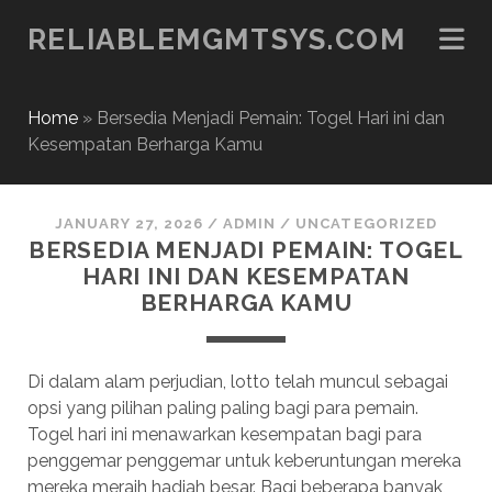
RELIABLEMGMTSYS.COM
Home
»
Bersedia Menjadi Pemain: Togel Hari ini dan
Kesempatan Berharga Kamu
JANUARY 27, 2026
/
ADMIN
/
UNCATEGORIZED
BERSEDIA MENJADI PEMAIN: TOGEL
HARI INI DAN KESEMPATAN
BERHARGA KAMU
Di dalam alam perjudian, lotto telah muncul sebagai
opsi yang pilihan paling paling bagi para pemain.
Togel hari ini menawarkan kesempatan bagi para
penggemar penggemar untuk keberuntungan mereka
mereka meraih hadiah besar. Bagi beberapa banyak,