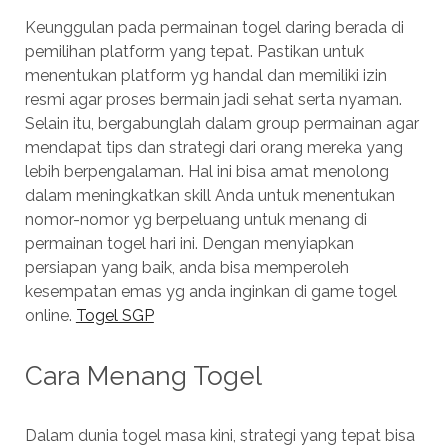
Keunggulan pada permainan togel daring berada di
pemilihan platform yang tepat. Pastikan untuk
menentukan platform yg handal dan memiliki izin
resmi agar proses bermain jadi sehat serta nyaman.
Selain itu, bergabunglah dalam group permainan agar
mendapat tips dan strategi dari orang mereka yang
lebih berpengalaman. Hal ini bisa amat menolong
dalam meningkatkan skill Anda untuk menentukan
nomor-nomor yg berpeluang untuk menang di
permainan togel hari ini. Dengan menyiapkan
persiapan yang baik, anda bisa memperoleh
kesempatan emas yg anda inginkan di game togel
online.
Togel SGP
Cara Menang Togel
Dalam dunia togel masa kini, strategi yang tepat bisa