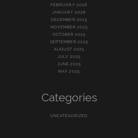
FEBRUARY 2026
JANUARY 2026
DECEMBER 2025
NOVEMBER 2025
OCTOBER 2025
SEPTEMBER 2025
AUGUST 2025
JULY 2025
JUNE 2025
MAY 2025
Categories
UNCATEGORIZED