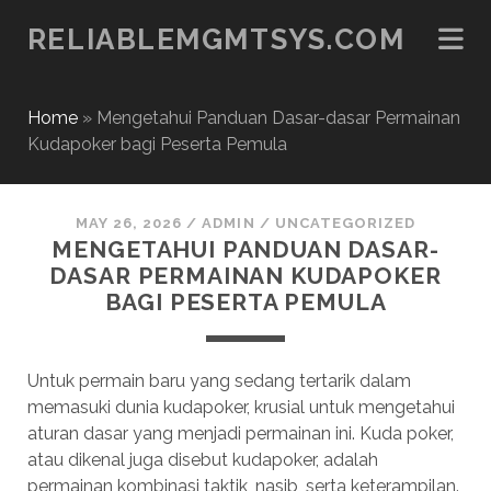
RELIABLEMGMTSYS.COM
Home
»
Mengetahui Panduan Dasar-dasar Permainan
Kudapoker bagi Peserta Pemula
MAY 26, 2026
/
ADMIN
/
UNCATEGORIZED
MENGETAHUI PANDUAN DASAR-
DASAR PERMAINAN KUDAPOKER
BAGI PESERTA PEMULA
Untuk permain baru yang sedang tertarik dalam
memasuki dunia kudapoker, krusial untuk mengetahui
aturan dasar yang menjadi permainan ini. Kuda poker,
atau dikenal juga disebut kudapoker, adalah
permainan kombinasi taktik, nasib, serta keterampilan.