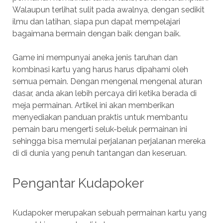
Walaupun terlihat sulit pada awalnya, dengan sedikit
ilmu dan latihan, siapa pun dapat mempelajari
bagaimana bermain dengan baik dengan baik.
Game ini mempunyai aneka jenis taruhan dan
kombinasi kartu yang harus harus dipahami oleh
semua pemain. Dengan mengenal mengenal aturan
dasar, anda akan lebih percaya diri ketika berada di
meja permainan. Artikel ini akan memberikan
menyediakan panduan praktis untuk membantu
pemain baru mengerti seluk-beluk permainan ini
sehingga bisa memulai perjalanan perjalanan mereka
di di dunia yang penuh tantangan dan keseruan.
Pengantar Kudapoker
Kudapoker merupakan sebuah permainan kartu yang