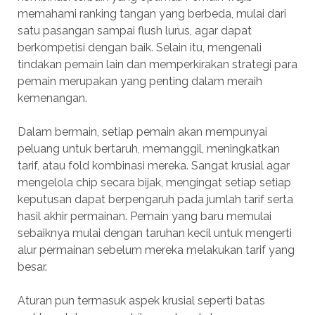
memahami ranking tangan yang berbeda, mulai dari
satu pasangan sampai flush lurus, agar dapat
berkompetisi dengan baik. Selain itu, mengenali
tindakan pemain lain dan memperkirakan strategi para
pemain merupakan yang penting dalam meraih
kemenangan.
Dalam bermain, setiap pemain akan mempunyai
peluang untuk bertaruh, memanggil, meningkatkan
tarif, atau fold kombinasi mereka. Sangat krusial agar
mengelola chip secara bijak, mengingat setiap setiap
keputusan dapat berpengaruh pada jumlah tarif serta
hasil akhir permainan. Pemain yang baru memulai
sebaiknya mulai dengan taruhan kecil untuk mengerti
alur permainan sebelum mereka melakukan tarif yang
besar.
Aturan pun termasuk aspek krusial seperti batas