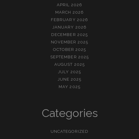
APRIL 2026
MARCH 2026
FEBRUARY 2026
JANUARY 2026
DECEMBER 2025
NOVEMBER 2025
OCTOBER 2025
SEPTEMBER 2025
AUGUST 2025
JULY 2025
JUNE 2025
MAY 2025
Categories
UNCATEGORIZED