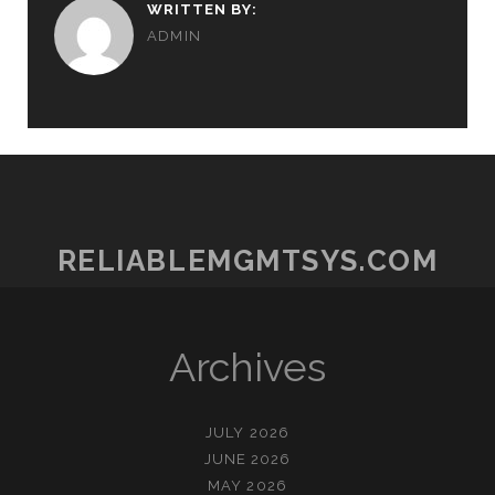
WRITTEN BY:
ADMIN
RELIABLEMGMTSYS.COM
Archives
JULY 2026
JUNE 2026
MAY 2026