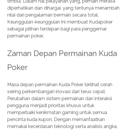
timbul. Dalam hal pelayanan yang, pemain merasa
diperhatikan dan dihargai, yang tentunya menambah
nilai dari pengalaman bermain secara total.
Keunggulan-keunggulan ini membuat Kudapoker
sebagai pilihan terdepan bagi para penggemar
permainan poker.
Zaman Depan Permainan Kuda
Poker
Masa depan permainan Kuda Poker terlihat cerah
seiring perkembangan inovasi dari terus cepat.
Perubahan dalam sistem permainan dan interaksi
pengguna menjadi prioritas khusus untuk
memperbaiki kenikmatan gaming untuk semua
pencinta kuda kupon. Dengan memanfaatkan
memakai kecerdasan teknologi serta analisis angka,