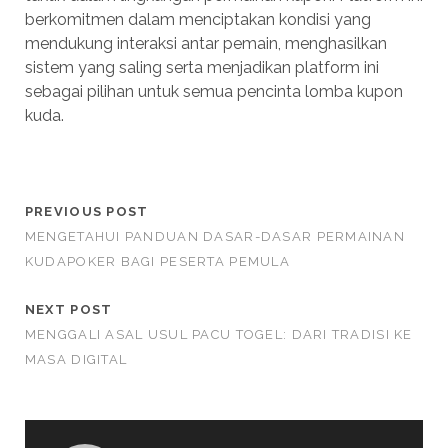
berkomitmen dalam menciptakan kondisi yang
mendukung interaksi antar pemain, menghasilkan
sistem yang saling serta menjadikan platform ini
sebagai pilihan untuk semua pencinta lomba kupon
kuda.
PREVIOUS POST
MENGETAHUI PANDUAN DASAR-DASAR PERMAINAN
KUDAPOKER BAGI PESERTA PEMULA
NEXT POST
MENGGALI ASAL USUL PACU TOGEL: DARI TRADISI KE
MASA DIGITAL